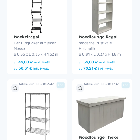
Wackelregal
Woodlounge Regal
Der Hingucker auf jeder
moderne, rustikale
Messe
Holzoptik
B 0,35 x L 0,35 x H 1,52 m
B 0,81 x L 0,37 x H 1,8 m
49,00 €
59,00 €
ab
exkl. MwSt.
ab
exkl. MwSt.
58,31 €
70,21 €
ab
inkl. MwSt.
ab
inkl. MwSt.
Artikel-Nr.: PE-005549
Artikel-Nr.: PE-003782
+
+
Woodlounge Theke