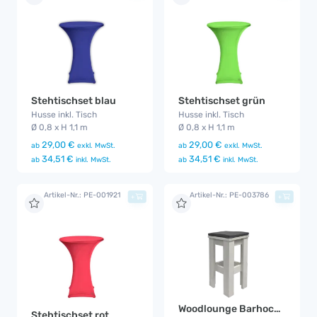
Stehtischset blau
Stehtischset grün
Husse inkl. Tisch
Husse inkl. Tisch
Ø 0,8 x H 1,1 m
Ø 0,8 x H 1,1 m
29,00 €
29,00 €
ab
exkl. MwSt.
ab
exkl. MwSt.
34,51 €
34,51 €
ab
inkl. MwSt.
ab
inkl. MwSt.
Artikel-Nr.: PE-001921
Artikel-Nr.: PE-003786
+
+
Woodlounge Barhocker mit Kissen
Stehtischset rot