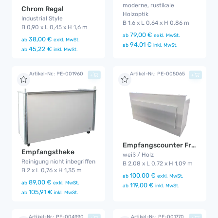
moderne, rustikale
Chrom Regal
Holzoptik
Industrial Style
B 1,6 x L 0,64 x H 0,86 m
B 0,90 x L 0,45 x H 1,6 m
79,00 €
ab
exkl. MwSt.
38,00 €
ab
exkl. MwSt.
94,01 €
ab
inkl. MwSt.
45,22 €
ab
inkl. MwSt.
Artikel-Nr.: PE-001960
Artikel-Nr.: PE-005065
+
+
Empfangscounter Frontplatte
Empfangstheke
weiß / Holz
Reinigung nicht inbegriffen
B 2,08 x L 0,72 x H 1,09 m
B 2 x L 0,76 x H 1,35 m
100,00 €
ab
exkl. MwSt.
89,00 €
ab
exkl. MwSt.
119,00 €
ab
inkl. MwSt.
105,91 €
ab
inkl. MwSt.
Artikel-Nr.: PE-004990
Artikel-Nr.: PE-001770
+
+