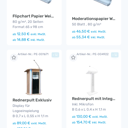
Flipchart Papier Weiß Banco 20 Seiten
Moderationspapier Weiß, 110 x 140 cm
80 g/m², 20 Seiten
50 Blatt , 80 g/m²
Format 65 x 98 cm
46,50 €
ab
exkl. MwSt.
12,50 €
ab
exkl. MwSt.
55,34 €
ab
inkl. MwSt.
14,88 €
ab
inkl. MwSt.
Artikel-Nr.: PE-001671
Artikel-Nr.: PE-004922
+
+
Rednerpult mit Integriertem Lautsprecher
Rednerpult Exklusiv
Inkl. Mikrofon
Display für
B 0,6 x L 0,4 x H 1,1 m
Logoeinspielung
B 0,7 x L 0,55 x H 1,1 m
130,00 €
ab
exkl. MwSt.
154,70 €
ab
inkl. MwSt.
89,00 €
ab
exkl. MwSt.