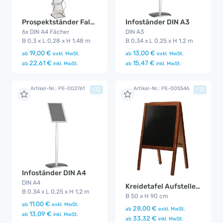
Prospektständer Faltbar
Infoständer DIN A3
6x DIN A4 Fächer
DIN A3
B 0,3 x L 0,28 x H 1,48 m
B 0,34 x L 0,25 x H 1,2 m
19,00 €
13,00 €
ab
exkl. MwSt.
ab
exkl. MwSt.
22,61 €
15,47 €
ab
inkl. MwSt.
ab
inkl. MwSt.
Artikel-Nr.: PE-002761
Artikel-Nr.: PE-005546
+
+
Infoständer DIN A4
DIN A4
Kreidetafel Aufsteller aus Holz – beidseitig
B 0,34 x L 0,25 x H 1,2 m
B 50 x H 90 cm
11,00 €
ab
exkl. MwSt.
28,00 €
ab
exkl. MwSt.
13,09 €
ab
inkl. MwSt.
33,32 €
ab
inkl. MwSt.