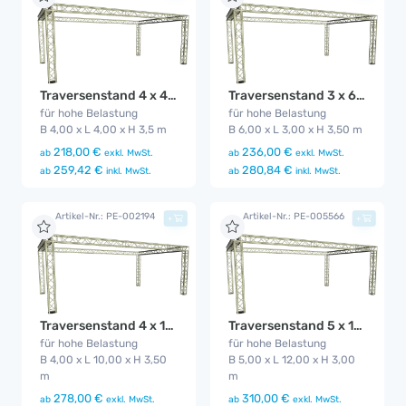
Traversenstand 4 x 4 m
Traversenstand 3 x 6 m
für hohe Belastung
für hohe Belastung
B 4,00 x L 4,00 x H 3,5 m
B 6,00 x L 3,00 x H 3,50 m
218,00 €
236,00 €
ab
exkl. MwSt.
ab
exkl. MwSt.
259,42 €
280,84 €
ab
inkl. MwSt.
ab
inkl. MwSt.
Artikel-Nr.: PE-002194
Artikel-Nr.: PE-005566
+
+
Traversenstand 4 x 10m
Traversenstand 5 x 12m
für hohe Belastung
für hohe Belastung
B 4,00 x L 10,00 x H 3,50
B 5,00 x L 12,00 x H 3,00
m
m
278,00 €
310,00 €
ab
exkl. MwSt.
ab
exkl. MwSt.