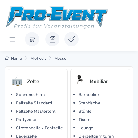
Home
Mietwelt
Messe
Zelte
Mobiliar
Sonnenschirm
Barhocker
Faltzelte Standard
Stehtische
Faltzelte Mastertent
Stühle
Partyzelte
Tische
Stretchzelte / Festzelte
Lounge
Lagerzelte
Bierzeltgarnituren