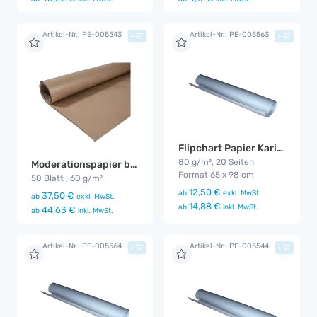
Artikel-Nr.: PE-005543
Artikel-Nr.: PE-005563
+
+
Flipchart Papier Kariert 20 Seiten
80 g/m², 20 Seiten
Moderationspapier braun, 110 x 140 cm
Format 65 x 98 cm
50 Blatt , 60 g/m²
12,50 €
ab
exkl. MwSt.
37,50 €
ab
exkl. MwSt.
14,88 €
ab
inkl. MwSt.
44,63 €
ab
inkl. MwSt.
Artikel-Nr.: PE-005564
Artikel-Nr.: PE-005544
+
+