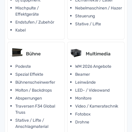
Dj Equipment
Lichteffekte / Laser
Mischpulte /
Nebelmaschinen / Hazer
Effektgeräte
Steuerung
Endstufen / Zubehör
Stative / Lifte
Kabel
Bühne
Multimedia
Podeste
WM 2026 Angebote
Spezial Effekte
Beamer
Bühnenscheinwerfer
Leinwände
Molton / Backdrops
LED- / Videowand
Absperrungen
Monitore
Traversen F34 Global
Video / Kameratechnik
Truss
Fotobox
Stative / Lifte /
Drohne
Anschlagmaterial