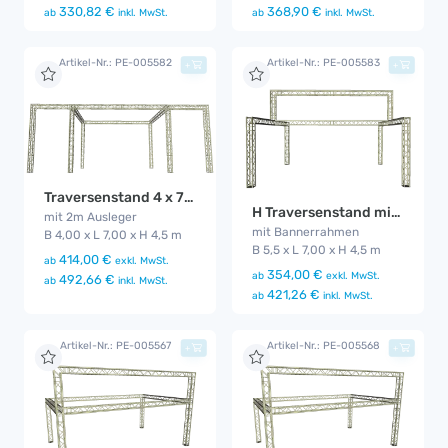
330,82 €
368,90 €
ab
inkl. MwSt.
ab
inkl. MwSt.
Artikel-Nr.: PE-005582
Artikel-Nr.: PE-005583
+
+
Traversenstand 4 x 7m Ausleger ( Gesamtlänge 11m )
H Traversenstand mit Banner
mit 2m Ausleger
mit Bannerrahmen
B 4,00 x L 7,00 x H 4,5 m
B 5,5 x L 7,00 x H 4,5 m
414,00 €
ab
exkl. MwSt.
354,00 €
ab
exkl. MwSt.
492,66 €
ab
inkl. MwSt.
421,26 €
ab
inkl. MwSt.
Artikel-Nr.: PE-005567
Artikel-Nr.: PE-005568
+
+