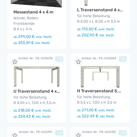
L Traversenstand 4 x 8 m
Messestand 4 x 4 m
für hohe Belastung
Wände, Boden,
B 4,00 x L 8,00 x H 3,5 m
Frontblende
170,50 €
B 4 x L 4 m
ab
exkl. MwSt.
202,90 €
ab
inkl. MwSt.
299,00 €
ab
exkl. MwSt.
355,81 €
ab
inkl. MwSt.
Artikel-Nr.: PE-005578
Artikel-Nr.: PE-005584
+
+
H Traversenstand 5,5 x 7 m
U Traversenstand 4 x 7 m
für hohe Belastung
für hohe Belastung
B 5,5 x L 7,00 x H 3,5 m
B 4,00 x L 7,00 x H 3,5 m
271,00 €
218,00 €
ab
exkl. MwSt.
ab
exkl. MwSt.
322,49 €
259,42 €
ab
inkl. MwSt.
ab
inkl. MwSt.
Artikel-Nr.: PE-002191
Artikel-Nr.: PE-002192
+
+