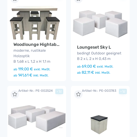
Woodlounge Hightable Set V2
Loungeset Sky L
moderne, rustikale
bedingt Outdoor geeignet
Holzoptik
B 2 x L 2 x H 0,43 m
B 1,68 x L 1,2 x H 1,1 m
69,00 €
ab
exkl. MwSt.
119,00 €
ab
exkl. MwSt.
82,11 €
ab
inkl. MwSt.
141,61 €
ab
inkl. MwSt.
Artikel-Nr.: PE-002524
Artikel-Nr.: PE-003783
+
+