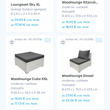
Woodlounge Sitzcube mit Kissen
Loungeset Sky XL
moderne, rustikale
bedingt Outdoor geeignet
Holzoptik
B 2,4 x L 2 x H 0,43 m
B 37,5 x L 37,5 x H 37,5 cm
99,00 €
ab
exkl. MwSt.
15,90 €
ab
exkl. MwSt.
117,81 €
ab
inkl. MwSt.
18,92 €
ab
inkl. MwSt.
Artikel-Nr.: PE-003736
Artikel-Nr.: PE-003785
+
+
Woodlounge Sessel
Woodlounge Cube XXL
moderne, rustikale
moderne, rustikale
Holzoptik
Holzoptik
B 67,5 x L 74,5 x H 67,5 cm
B 65,5 x L 65,5 x H 38 cm
21,90 €
ab
exkl. MwSt.
14,90 €
ab
exkl. MwSt.
26,06 €
ab
inkl. MwSt.
17,73 €
ab
inkl. MwSt.