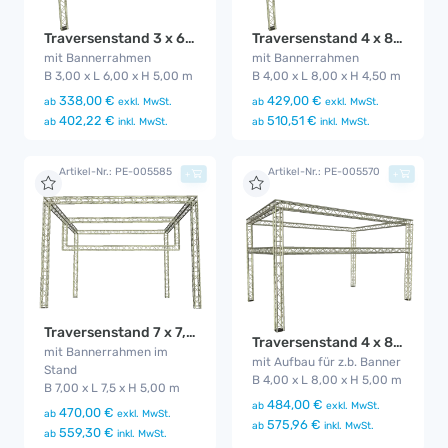
Traversenstand 3 x 6 m Banner
Traversenstand 4 x 8 m Banner
mit Bannerrahmen
mit Bannerrahmen
B 3,00 x L 6,00 x H 5,00 m
B 4,00 x L 8,00 x H 4,50 m
338,00 €
429,00 €
ab
exkl. MwSt.
ab
exkl. MwSt.
402,22 €
510,51 €
ab
inkl. MwSt.
ab
inkl. MwSt.
Artikel-Nr.: PE-005585
Artikel-Nr.: PE-005570
+
+
Traversenstand 7 x 7,5 m Banner
Traversenstand 4 x 8 m mit Aufbau
mit Bannerrahmen im
mit Aufbau für z.b. Banner
Stand
B 4,00 x L 8,00 x H 5,00 m
B 7,00 x L 7,5 x H 5,00 m
484,00 €
ab
exkl. MwSt.
470,00 €
ab
exkl. MwSt.
575,96 €
ab
inkl. MwSt.
559,30 €
ab
inkl. MwSt.