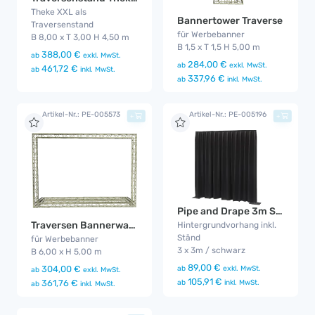
Theke XXL als
Bannertower Traverse
Traversenstand
für Werbebanner
B 8,00 x T 3,00 H 4,50 m
B 1,5 x T 1,5 H 5,00 m
388,00 €
ab
exkl. MwSt.
284,00 €
ab
exkl. MwSt.
461,72 €
ab
inkl. MwSt.
337,96 €
ab
inkl. MwSt.
Artikel-Nr.: PE-005573
Artikel-Nr.: PE-005196
+
+
Pipe and Drape 3m Set schwarz
Traversen Bannerwand 6 x 5 m
Hintergrundvorhang inkl.
Ständ
für Werbebanner
3 x 3m / schwarz
B 6,00 x H 5,00 m
89,00 €
ab
exkl. MwSt.
304,00 €
ab
exkl. MwSt.
105,91 €
ab
inkl. MwSt.
361,76 €
ab
inkl. MwSt.