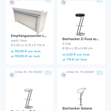
Empfangscounter LED
Barhocker Z-Fuss schwarz
weiß / Holz
Z-Fuß
B 2,25 x L 0,75 x H 1,16 m
B 35 x L 35 x H 80 cm
110,00 €
ab
exkl. MwSt.
6,00 €
ab
exkl. MwSt.
130,90 €
ab
inkl. MwSt.
7,14 €
ab
inkl. MwSt.
Artikel-Nr.: PE-002327
Artikel-Nr.: PE-003037
+
+
Barhocker Solane