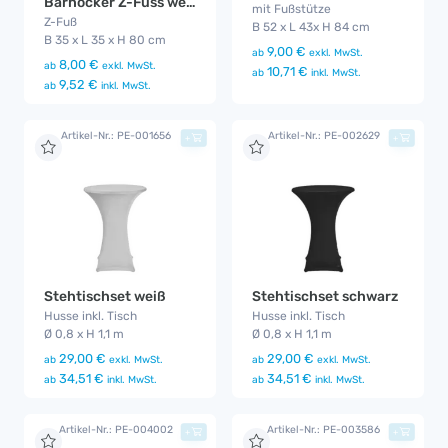
Barhocker Z-Fuss weiß
mit Fußstütze
Z-Fuß
B 52 x L 43x H 84 cm
B 35 x L 35 x H 80 cm
9,00 €
ab
exkl. MwSt.
8,00 €
ab
exkl. MwSt.
10,71 €
ab
inkl. MwSt.
9,52 €
ab
inkl. MwSt.
Artikel-Nr.: PE-001656
Artikel-Nr.: PE-002629
+
+
Stehtischset schwarz
Stehtischset weiß
Husse inkl. Tisch
Husse inkl. Tisch
Ø 0,8 x H 1,1 m
Ø 0,8 x H 1,1 m
29,00 €
29,00 €
ab
exkl. MwSt.
ab
exkl. MwSt.
34,51 €
34,51 €
ab
inkl. MwSt.
ab
inkl. MwSt.
Artikel-Nr.: PE-004002
Artikel-Nr.: PE-003586
+
+