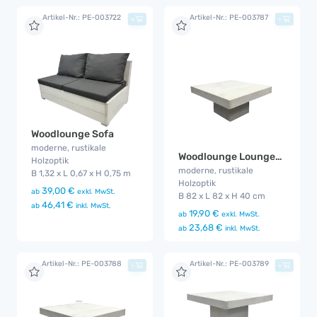
Artikel-Nr.: PE-003722
Artikel-Nr.: PE-003787
+
+
Woodlounge Sofa
moderne, rustikale
Woodlounge Loungetisch
Holzoptik
moderne, rustikale
B 1,32 x L 0,67 x H 0,75 m
Holzoptik
39,00 €
ab
exkl. MwSt.
B 82 x L 82 x H 40 cm
46,41 €
ab
inkl. MwSt.
19,90 €
ab
exkl. MwSt.
23,68 €
ab
inkl. MwSt.
Artikel-Nr.: PE-003788
Artikel-Nr.: PE-003789
+
+