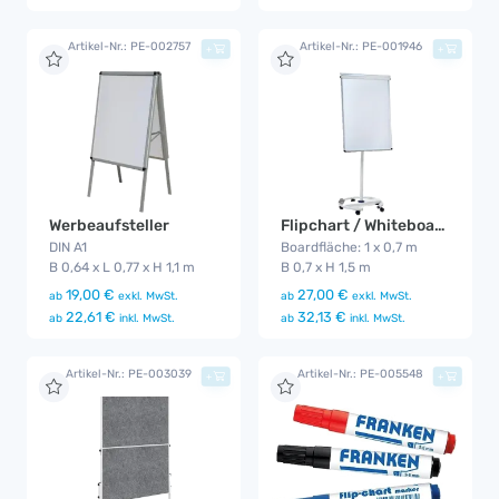
Artikel-Nr.: PE-002757
Artikel-Nr.: PE-001946
+
+
Werbeaufsteller
Flipchart / Whiteboard
DIN A1
Boardfläche: 1 x 0,7 m
B 0,64 x L 0,77 x H 1,1 m
B 0,7 x H 1,5 m
19,00 €
27,00 €
ab
exkl. MwSt.
ab
exkl. MwSt.
22,61 €
32,13 €
ab
inkl. MwSt.
ab
inkl. MwSt.
Artikel-Nr.: PE-003039
Artikel-Nr.: PE-005548
+
+