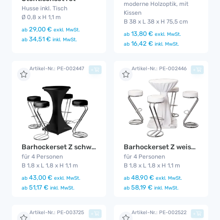
moderne Holzoptik, mit
Husse inkl. Tisch
Kissen
Ø 0,8 x H 1,1 m
B 38 x L 38 x H 75,5 cm
29,00 €
ab
exkl. MwSt.
13,80 €
ab
exkl. MwSt.
34,51 €
ab
inkl. MwSt.
16,42 €
ab
inkl. MwSt.
Artikel-Nr.: PE-002447
Artikel-Nr.: PE-002446
+
+
Barhockerset Z schwarz/stretch
Barhockerset Z weiss/wurf
für 4 Personen
für 4 Personen
B 1,8 x L 1,8 x H 1,1 m
B 1,8 x L 1,8 x H 1,1 m
43,00 €
48,90 €
ab
exkl. MwSt.
ab
exkl. MwSt.
51,17 €
58,19 €
ab
inkl. MwSt.
ab
inkl. MwSt.
Artikel-Nr.: PE-003725
Artikel-Nr.: PE-002522
+
+