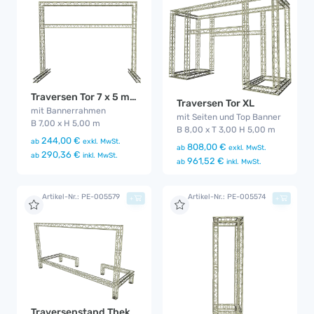
Traversen Tor 7 x 5 m Bannerrahmen
Traversen Tor XL
mit Bannerrahmen
mit Seiten und Top Banner
B 7,00 x H 5,00 m
B 8,00 x T 3,00 H 5,00 m
244,00 €
ab
exkl. MwSt.
808,00 €
ab
exkl. MwSt.
290,36 €
ab
inkl. MwSt.
961,52 €
ab
inkl. MwSt.
Artikel-Nr.: PE-005579
Artikel-Nr.: PE-005574
+
+
Traversenstand Theken Bar