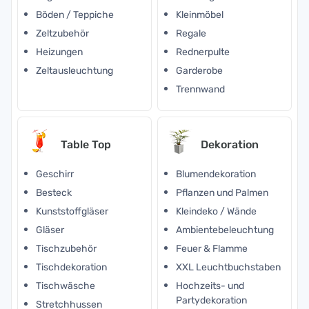
Böden / Teppiche
Kleinmöbel
Zeltzubehör
Regale
Heizungen
Rednerpulte
Zeltausleuchtung
Garderobe
Trennwand
Table Top
Dekoration
Geschirr
Blumendekoration
Besteck
Pflanzen und Palmen
Kunststoffgläser
Kleindeko / Wände
Gläser
Ambientebeleuchtung
Tischzubehör
Feuer & Flamme
Tischdekoration
XXL Leuchtbuchstaben
Tischwäsche
Hochzeits- und
Partydekoration
Stretchhussen