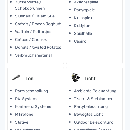
Zuckerwatte /
Aktionsspiele
Schokobrunnen
Partyspiele
Slusheis / Eis am Stiel
Kleinspiele
Softeis / Frozen Joghurt
Kiddyfun
Waffeln / Poffertjes
Spielhalle
Crépes / Churros
Casino
Donuts / twisted Potatos
Verbrauchsmaterial
Ton
Licht
Partybeschallung
Ambiente Beleuchtung
PA-Systeme
Tisch- & Stehlampen
Konferenz Systeme
Partybeleuchtung
Mikrofone
Bewegtes Licht
Stative
Outdoor Beleuchtung