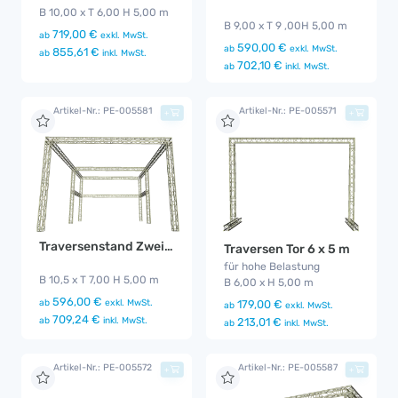
B 10,00 x T 6,00 H 5,00 m
B 9,00 x T 9 ,00H 5,00 m
719,00 €
ab
exkl. MwSt.
590,00 €
ab
exkl. MwSt.
855,61 €
ab
inkl. MwSt.
702,10 €
ab
inkl. MwSt.
Artikel-Nr.: PE-005581
Artikel-Nr.: PE-005571
+
+
Traversenstand Zweigeteilt
Traversen Tor 6 x 5 m
für hohe Belastung
B 10,5 x T 7,00 H 5,00 m
B 6,00 x H 5,00 m
596,00 €
ab
exkl. MwSt.
179,00 €
ab
exkl. MwSt.
709,24 €
ab
inkl. MwSt.
213,01 €
ab
inkl. MwSt.
Artikel-Nr.: PE-005572
Artikel-Nr.: PE-005587
+
+