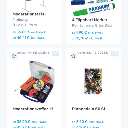
Moderationstafel
4 Flipchart Marker
Filzbezug
B 1,2 x H 1,94 m
Rot, Schwarz, Grün, Blau
39,00 €
9,90 €
ab
exkl. MwSt.
ab
exkl. MwSt.
46,41 €
11,78 €
ab
inkl. MwSt.
ab
inkl. MwSt.
Artikel-Nr.: PE-005545
Artikel-Nr.: PE-005547
+
+
Moderationskoffer 1.142 Teile
Pinnnadeln 50 St.
38,00 €
3,50 €
ab
exkl. MwSt.
ab
exkl. MwSt.
45,22 €
4,17 €
ab
inkl. MwSt.
ab
inkl. MwSt.