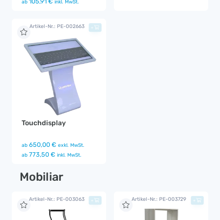
105,91 €
ab
inkl. MwSt.
Artikel-Nr.: PE-002663
+
Touchdisplay
650,00 €
ab
exkl. MwSt.
773,50 €
ab
inkl. MwSt.
Mobiliar
Artikel-Nr.: PE-003063
Artikel-Nr.: PE-003729
+
+