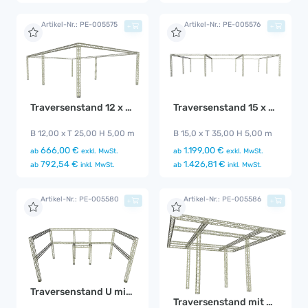
Artikel-Nr.: PE-005575
Artikel-Nr.: PE-005576
+
+
Traversenstand 12 x 25 m
Traversenstand 15 x 35m
B 12,00 x T 25,00 H 5,00 m
B 15,0 x T 35,00 H 5,00 m
666,00 €
1.199,00 €
ab
exkl. MwSt.
ab
exkl. MwSt.
792,54 €
1.426,81 €
ab
inkl. MwSt.
ab
inkl. MwSt.
Artikel-Nr.: PE-005580
Artikel-Nr.: PE-005586
+
+
Traversenstand U mit Kabine
Traversenstand mit Vordach