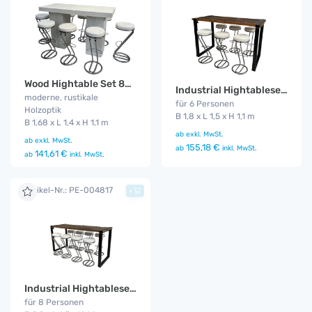
Wood Hightable Set 8P. Z-Fuß weiß
Industrial Hightableset 6P. 1,8 m Z-weiß
moderne, rustikale
für 6 Personen
Holzoptik
B 1,8 x L 1,5 x H 1,1 m
B 1,68 x L 1,4 x H 1,1 m
ab
exkl. MwSt.
ab
exkl. MwSt.
155,18 €
ab
inkl. MwSt.
141,61 €
ab
inkl. MwSt.
Artikel-Nr.: PE-004817
+
Industrial Hightableset 8P. 2,2 m Z-weiß
für 8 Personen