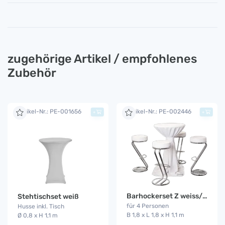
zugehörige Artikel / empfohlenes
Zubehör
Artikel-Nr.: PE-001656
Artikel-Nr.: PE-002446
+
+
Barhockerset Z weiss/wurf
Stehtischset weiß
für 4 Personen
Husse inkl. Tisch
B 1,8 x L 1,8 x H 1,1 m
Ø 0,8 x H 1,1 m