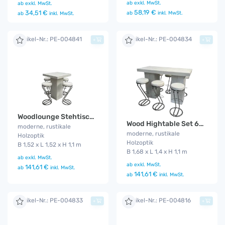
ab
exkl. MwSt.
ab
exkl. MwSt.
58,19 €
34,51 €
ab
inkl. MwSt.
ab
inkl. MwSt.
Artikel-Nr.: PE-004841
Artikel-Nr.: PE-004834
+
+
Woodlounge Stehtischset Z-weiß 4P.
Wood Hightable Set 6P. Z-Fuß weiß
moderne, rustikale
moderne, rustikale
Holzoptik
Holzoptik
B 1,52 x L 1,52 x H 1,1 m
B 1,68 x L 1,4 x H 1,1 m
ab
exkl. MwSt.
ab
exkl. MwSt.
141,61 €
ab
inkl. MwSt.
141,61 €
ab
inkl. MwSt.
Artikel-Nr.: PE-004833
Artikel-Nr.: PE-004816
+
+