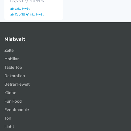
B 2,2 x L 1,5 x H 1,1 m
ab
exkl. MwSt.
155,18 €
ab
inkl. MwSt.
Mietwelt
Zelte
Mobiliar
Table Top
Dekoration
Getränkewelt
Küche
Fun Food
Eventmodule
Ton
Licht