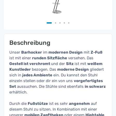
Beschreibung
Unser
Barhocker
im
modernen Design
mit
Z-Fuß
ist mit einer
runden Sitzfläche
versehen. Das
Gestell ist verchromt
und der
Sitz
ist mit
weißem
Kunstleder
bezogen. Das
moderne Design
gliedert
sich in
jedes Ambiente
ein. Du kannst den Stuhl
einzeln stellen oder dir ein von uns
vorgefertigtes
Set
aussuchen. Die Stühle sind ebenfalls
in schwarz
erhältlich.
Durch die
Fußstütze
ist es sehr
angenehm
auf
diesem Stuhl zu sitzen. In Kombination mit einer
unserer
mobilen Zapftheken
oder einem
Hightable