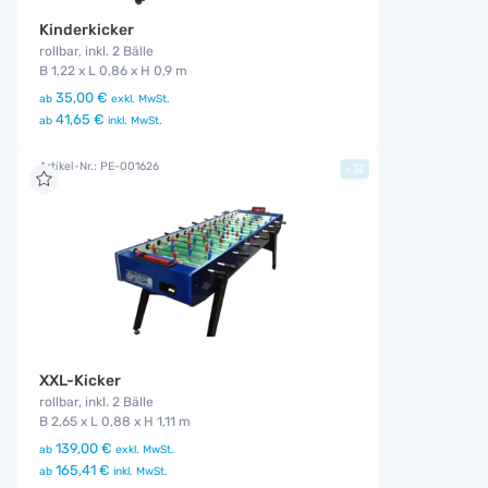
Kinderkicker
rollbar, inkl. 2 Bälle
B 1,22 x L 0,86 x H 0,9 m
35,00 €
ab
exkl. MwSt.
41,65 €
ab
inkl. MwSt.
Artikel-Nr.: PE-001626
+
XXL-Kicker
rollbar, inkl. 2 Bälle
B 2,65 x L 0,88 x H 1,11 m
139,00 €
ab
exkl. MwSt.
165,41 €
ab
inkl. MwSt.