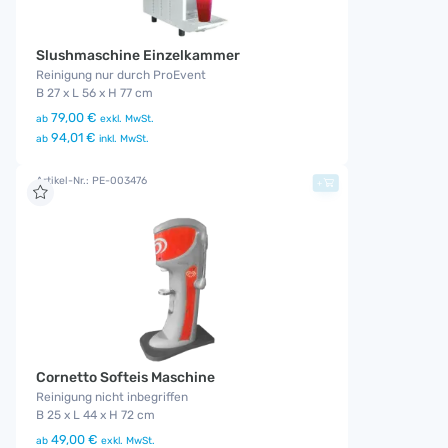
Slushmaschine Einzelkammer
Reinigung nur durch ProEvent
B 27 x L 56 x H 77 cm
79,00 €
ab
exkl. MwSt.
94,01 €
ab
inkl. MwSt.
Artikel-Nr.: PE-003476
+
Cornetto Softeis Maschine
Reinigung nicht inbegriffen
B 25 x L 44 x H 72 cm
49,00 €
ab
exkl. MwSt.