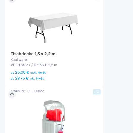
Tischdecke 1,3 x 2,2 m
Kaufware
VPE 1 Stück / B 1,3 x L 2,2 m
25,00 €
ab
exkl. MwSt.
29,75 €
ab
inkl. MwSt.
Artikel-Nr.: PE-000463
+