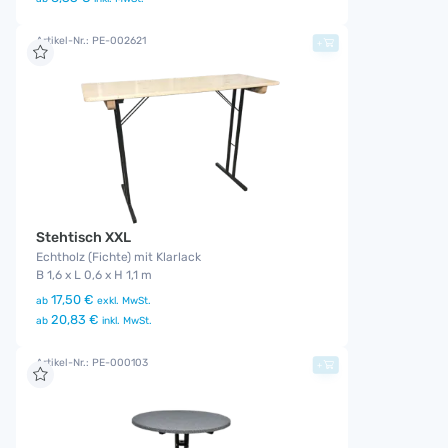
Artikel-Nr.: PE-002621
+
Stehtisch XXL
Echtholz (Fichte) mit Klarlack
B 1,6 x L 0,6 x H 1,1 m
17,50 €
ab
exkl. MwSt.
20,83 €
ab
inkl. MwSt.
Artikel-Nr.: PE-000103
+