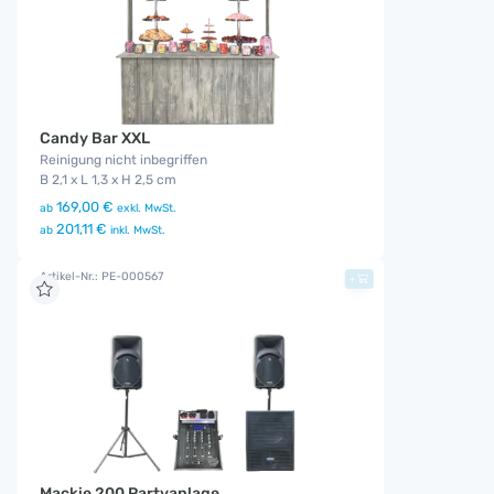
Candy Bar XXL
Reinigung nicht inbegriffen
B 2,1 x L 1,3 x H 2,5 cm
169,00 €
ab
exkl. MwSt.
201,11 €
ab
inkl. MwSt.
Artikel-Nr.: PE-000567
+
Mackie 200 Partyanlage