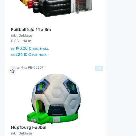
Fußballfeld 14 x 8m
inkl. Gebläse
B 8 x L 14 m
190,00 €
ab
exkl. MwSt.
226,10 €
ab
inkl. MwSt.
Artikel-Nr.: PE-002691
+
Hüpfburg Fußball
inkl. Gebläse