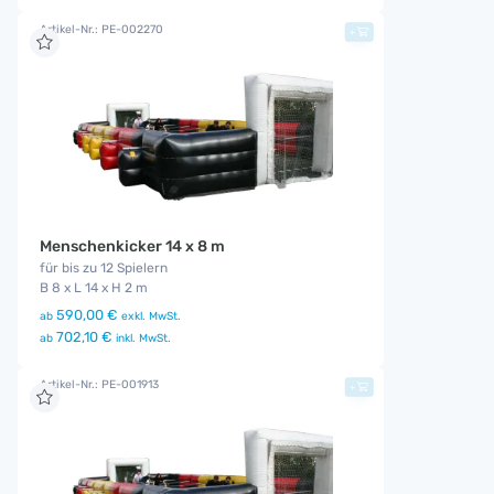
Artikel-Nr.: PE-002270
+
Menschenkicker 14 x 8 m
für bis zu 12 Spielern
B 8 x L 14 x H 2 m
590,00 €
ab
exkl. MwSt.
702,10 €
ab
inkl. MwSt.
Artikel-Nr.: PE-001913
+