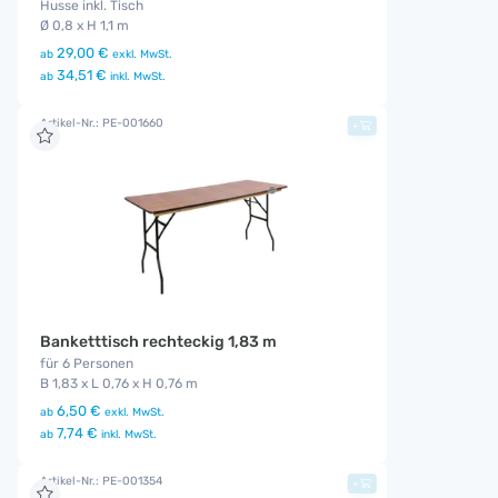
Husse inkl. Tisch
Ø 0,8 x H 1,1 m
29,00 €
ab
exkl. MwSt.
34,51 €
ab
inkl. MwSt.
Artikel-Nr.: PE-001660
+
Banketttisch rechteckig 1,83 m
für 6 Personen
B 1,83 x L 0,76 x H 0,76 m
6,50 €
ab
exkl. MwSt.
7,74 €
ab
inkl. MwSt.
Artikel-Nr.: PE-001354
+