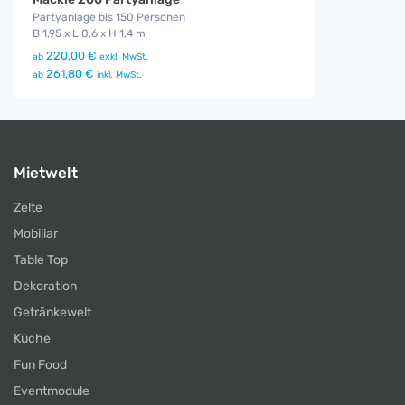
Partyanlage bis 150 Personen
B 1,95 x L 0,6 x H 1,4 m
220,00 €
ab
exkl. MwSt.
261,80 €
ab
inkl. MwSt.
Mietwelt
Zelte
Mobiliar
Table Top
Dekoration
Getränkewelt
Küche
Fun Food
Eventmodule