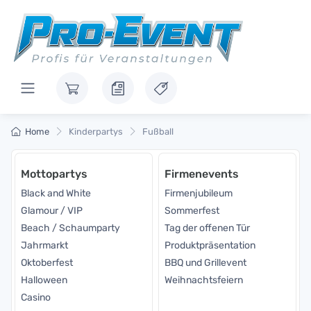
Home
Kinderpartys
Fußball
Mottopartys
Firmenevents
Black and White
Firmenjubileum
Glamour / VIP
Sommerfest
Beach / Schaumparty
Tag der offenen Tür
Jahrmarkt
Produktpräsentation
Oktoberfest
BBQ und Grillevent
Halloween
Weihnachtsfeiern
Casino