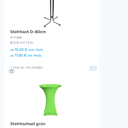
Stehtisch D-80cm
4-Füße
Ø 0,8 x H 1,1 m
15,00 €
ab
exkl. MwSt.
17,85 €
ab
inkl. MwSt.
Artikel-Nr.: PE-003586
+
Stehtischset grün