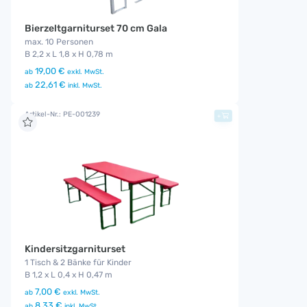
Bierzeltgarniturset 70 cm Gala
max. 10 Personen
B 2,2 x L 1,8 x H 0,78 m
19,00 €
ab
exkl. MwSt.
22,61 €
ab
inkl. MwSt.
Artikel-Nr.: PE-001239
+
Kindersitzgarniturset
1 Tisch & 2 Bänke für Kinder
B 1,2 x L 0,4 x H 0,47 m
7,00 €
ab
exkl. MwSt.
8,33 €
ab
inkl. MwSt.