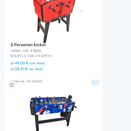
2 Personen Kicker
rollbar, inkl. 2 Bälle
B 0,81 x L 1,06 x H 0,91 m
49,00 €
ab
exkl. MwSt.
58,31 €
ab
inkl. MwSt.
Artikel-Nr.: PE-001521
+