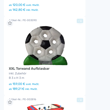
120,00 €
ab
exkl. MwSt.
142,80 €
ab
inkl. MwSt.
Artikel-Nr.: PE-003090
+
XXL Torwand Aufblasbar
inkl. Zubehör
B 3 x H 3 m
159,00 €
ab
exkl. MwSt.
189,21 €
ab
inkl. MwSt.
Artikel-Nr.: PE-002816
+