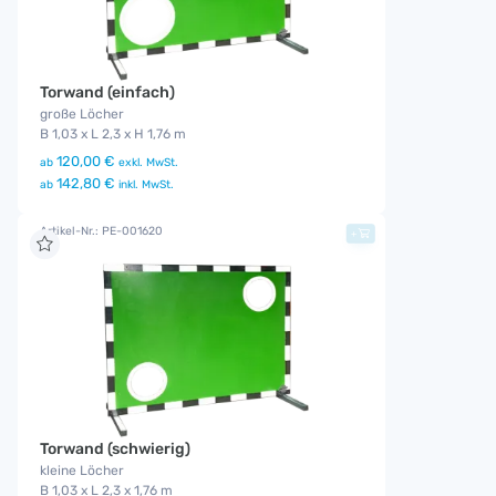
Torwand (einfach)
große Löcher
B 1,03 x L 2,3 x H 1,76 m
120,00 €
ab
exkl. MwSt.
142,80 €
ab
inkl. MwSt.
Artikel-Nr.: PE-001620
+
Torwand (schwierig)
kleine Löcher
B 1,03 x L 2,3 x 1,76 m