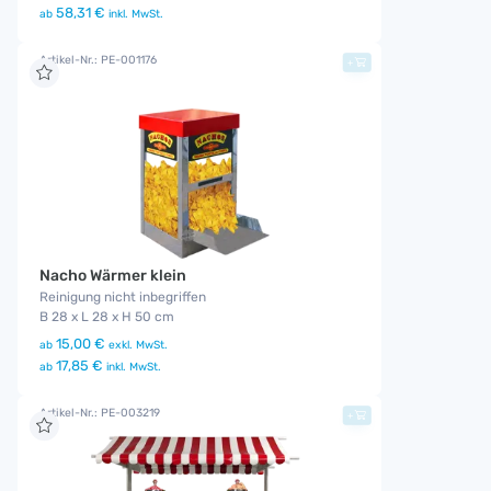
58,31 €
ab
inkl. MwSt.
Artikel-Nr.: PE-001176
+
Nacho Wärmer klein
Reinigung nicht inbegriffen
B 28 x L 28 x H 50 cm
15,00 €
ab
exkl. MwSt.
17,85 €
ab
inkl. MwSt.
Artikel-Nr.: PE-003219
+