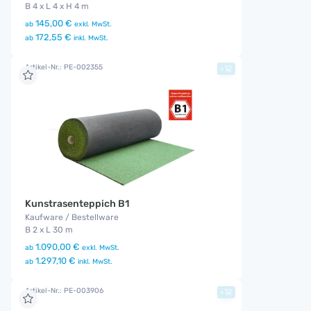
B 4 x L 4 x H 4 m
145,00 €
ab
exkl. MwSt.
172,55 €
ab
inkl. MwSt.
Artikel-Nr.: PE-002355
+
Kunstrasenteppich B1
Kaufware / Bestellware
B 2 x L 30 m
1.090,00 €
ab
exkl. MwSt.
1.297,10 €
ab
inkl. MwSt.
Artikel-Nr.: PE-003906
+