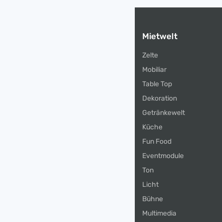
Mietwelt
Zelte
Mobiliar
Table Top
Dekoration
Getränkewelt
Küche
Fun Food
Eventmodule
Ton
Licht
Bühne
Multimedia