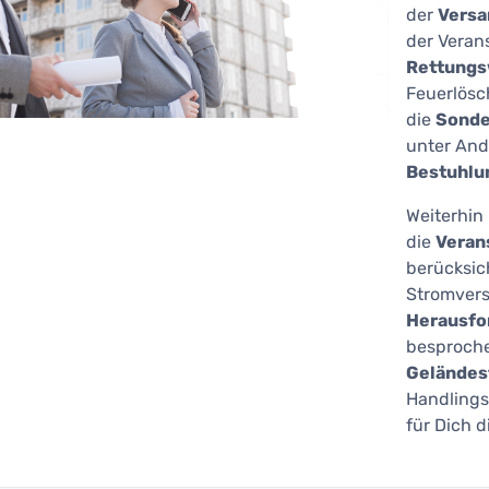
der
Vers
der Veran
Rettung
Feuerlösc
die
Sonde
unter And
Bestuhlu
Weiterhin 
die
Verans
berücksic
Stromver
Herausfo
besproche
Geländes
Handlings
für Dich d