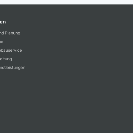
gen
nd Planung
ce
bbauservice
leitung
nstleistungen