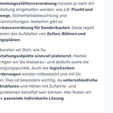
ammlungsstättenverordnung
müssen je nach Art
staltung eingehalten werden, wie z.B.
Flucht und
swege
, Sicherheitsbeleuchtung und
heinrichtungen. Weiterhin gibt es
rbauverordnung für Sonderbauten
. Diese regelt
erem das Aufstellen von
Zelten, Bühnen und
ngsplänen
.
beraten wir Dich, wie Du
taltungsobjekte sinnvoll platzierst
. Hierbei
htigen wir die Wasserzu- und abläufe sowie die
sorgungspunkte. Auch die
logistischen
rderungen
werden mitbedacht und mit Dir
n. Dies ist besonders wichtig, da
unterschiedliche
trukturen
und Höhen mit Zufahrts- und
problemen behaftet sein können. Hier finden wir
ie
passende individuelle Lösung
.