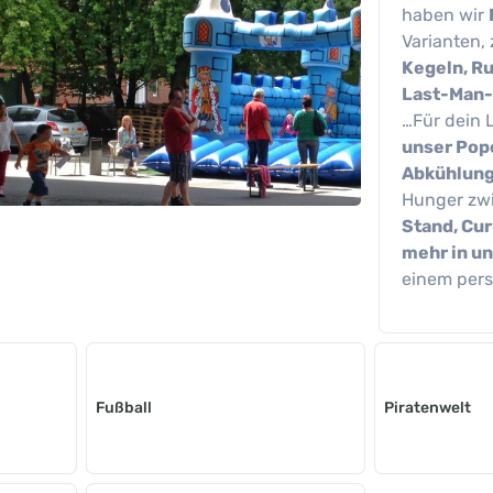
haben wir
Varianten,
Kegeln, Ru
Last-Man-
…Für dein 
unser Pop
Abkühlung
Hunger zw
Stand, Cur
mehr in u
einem pers
Fußball
Piratenwelt