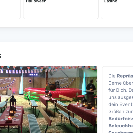
Halloween
Casino
s
Die
Repräs
Gerne übe
für Dich. 
uns ausges
dein Event
Größen zur
Bedürfnis
Beleuchtu
Couchgarni