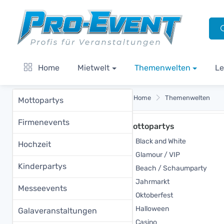
Home
Mietwelt
Themenwelten
Le
Home
Themenwelten
Mottopartys
Firmenevents
Mottopartys
Black and White
Hochzeit
Glamour / VIP
Kinderpartys
Beach / Schaumparty
Jahrmarkt
Messeevents
Oktoberfest
Halloween
Galaveranstaltungen
Casino