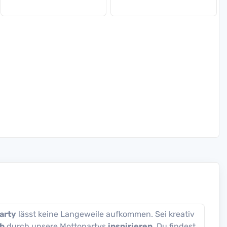
arty
lässt keine Langeweile aufkommen. Sei kreativ
ch
durch unsere Mottopartys
inspirieren
. Du findest