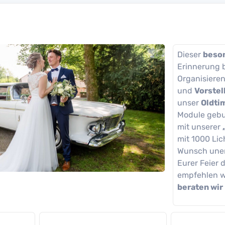
Dieser
beso
Erinnerung b
Organisiere
und
Vorstel
unser
Oldti
Module gebu
mit unserer
mit 1000 Lic
Wunsch uner
Eurer Feier 
empfehlen w
beraten wir