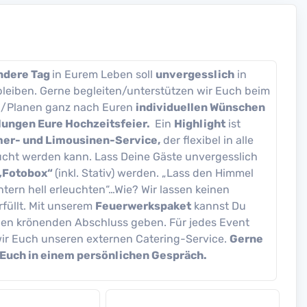
ndere Tag
in Eurem Leben soll
unvergesslich
in
leiben. Gerne begleiten/unterstützen wir Euch beim
n/Planen ganz nach Euren
individuellen Wünschen
lungen Eure Hochzeitsfeier.
Ein
Highlight
ist
mer- und Limousinen-Service,
der flexibel in alle
cht werden kann. Lass Deine Gäste unvergesslich
„Fotobox“
(inkl. Stativ) werden. „Lass den Himmel
htern hell erleuchten“…Wie? Wir lassen keinen
füllt. Mit unserem
Feuerwerkspaket
kannst Du
den krönenden Abschluss geben. Für jedes Event
ir Euch unseren externen Catering-Service.
Gerne
 Euch in einem persönlichen Gespräch.