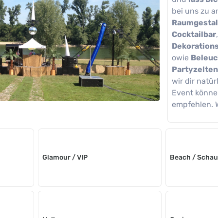
bei uns zu a
Raumgestal
Cocktailbar
Dekorations
owie
Beleuc
Partyzelten
wir dir natü
Event könne
empfehlen. W
Glamour / VIP
Beach / Scha