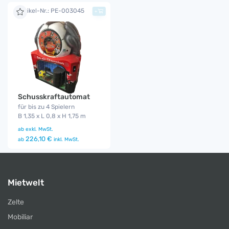
Artikel-Nr.: PE-003045
+
Schusskraftautomat
für bis zu 4 Spielern
B 1,35 x L 0,8 x H 1,75 m
ab
exkl. MwSt.
226,10 €
ab
inkl. MwSt.
Mietwelt
Zelte
Mobiliar