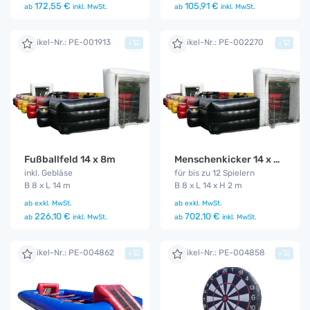
172,55 €
105,91 €
ab
inkl. MwSt.
ab
inkl. MwSt.
Artikel-Nr.: PE-001913
Artikel-Nr.: PE-002270
+
+
Fußballfeld 14 x 8m
Menschenkicker 14 x 8 m
inkl. Gebläse
für bis zu 12 Spielern
B 8 x L 14 m
B 8 x L 14 x H 2 m
ab
exkl. MwSt.
ab
exkl. MwSt.
226,10 €
702,10 €
ab
inkl. MwSt.
ab
inkl. MwSt.
Artikel-Nr.: PE-004862
Artikel-Nr.: PE-004858
+
+