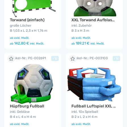
Torwand (einfach)
XXL Torwand Aufblasbar
große Löcher
inkl. Zubehör
B 1,03 x L 2,3 x H 1,76 m
B 3 x H 3 m
ab
exkl. MwSt.
ab
exkl. MwSt.
142,80 €
189,21 €
ab
inkl. MwSt.
ab
inkl. MwSt.
Artikel-Nr.: PE-002691
Artikel-Nr.: PE-003103
+
+
Hüpfburg Fußball
Fußball Luftspiel XXL 10x Bälle
inkl. Gebläse
inkl. 10x Spielball
B 4 x L 4 x H 4 m
B 2 x L 2 x H 4 m
ab
exkl. MwSt.
ab
exkl. MwSt.