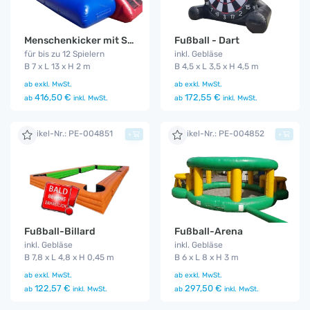
Menschenkicker mit Seilen
Fußball - Dart
für bis zu 12 Spielern
inkl. Gebläse
B 7 x L 13 x H 2 m
B 4,5 x L 3,5 x H 4,5 m
ab
exkl. MwSt.
ab
exkl. MwSt.
416,50 €
172,55 €
ab
inkl. MwSt.
ab
inkl. MwSt.
Artikel-Nr.: PE-004851
Artikel-Nr.: PE-004852
+
+
Fußball-Billard
Fußball-Arena
inkl. Gebläse
inkl. Gebläse
B 7,8 x L 4,8 x H 0,45 m
B 6 x L 8 x H 3 m
ab
exkl. MwSt.
ab
exkl. MwSt.
122,57 €
297,50 €
ab
inkl. MwSt.
ab
inkl. MwSt.