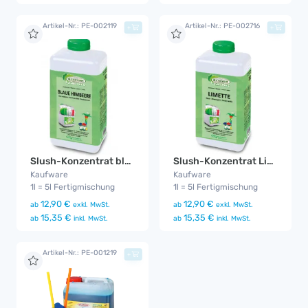
Artikel-Nr.: PE-002119
Artikel-Nr.: PE-002716
+
+
Slush-Konzentrat blaue Himbeere
Slush-Konzentrat Limette
Kaufware
Kaufware
1l = 5l Fertigmischung
1l = 5l Fertigmischung
12,90 €
12,90 €
ab
exkl. MwSt.
ab
exkl. MwSt.
15,35 €
15,35 €
ab
inkl. MwSt.
ab
inkl. MwSt.
Artikel-Nr.: PE-001219
+