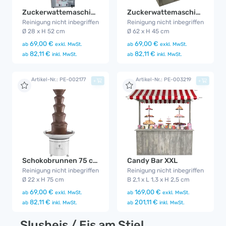
Zuckerwattemaschine Mega Floss
Zuckerwattemaschine Profi
Reinigung nicht inbegriffen
Reinigung nicht inbegriffen
Ø 28 x H 52 cm
Ø 62 x H 45 cm
69,00 €
69,00 €
ab
exkl. MwSt.
ab
exkl. MwSt.
82,11 €
82,11 €
ab
inkl. MwSt.
ab
inkl. MwSt.
Artikel-Nr.: PE-002177
Artikel-Nr.: PE-003219
+
+
Schokobrunnen 75 cm
Candy Bar XXL
Reinigung nicht inbegriffen
Reinigung nicht inbegriffen
Ø 22 x H 75 cm
B 2,1 x L 1,3 x H 2,5 cm
69,00 €
169,00 €
ab
exkl. MwSt.
ab
exkl. MwSt.
82,11 €
201,11 €
ab
inkl. MwSt.
ab
inkl. MwSt.
Slusheis / Eis am Stiel