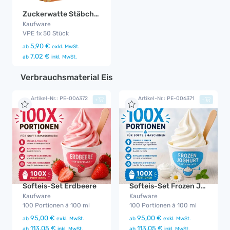
Zuckerwatte Stäbchen 50x
Kaufware
VPE 1x 50 Stück
5,90 €
ab
exkl. MwSt.
7,02 €
ab
inkl. MwSt.
Verbrauchsmaterial Eis
Artikel-Nr.: PE-006372
Artikel-Nr.: PE-006371
+
+
Softeis-Set Erdbeere
Softeis-Set Frozen Joghurt
Kaufware
Kaufware
100 Portionen á 100 ml
100 Portionen á 100 ml
95,00 €
95,00 €
ab
exkl. MwSt.
ab
exkl. MwSt.
113,05 €
113,05 €
ab
inkl. MwSt.
ab
inkl. MwSt.