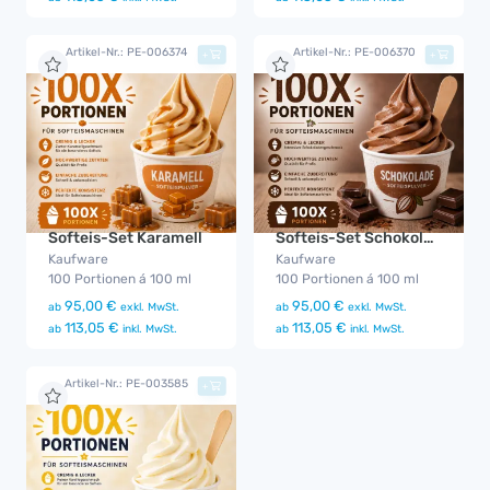
Artikel-Nr.: PE-006374
Artikel-Nr.: PE-006370
+
+
Softeis-Set Karamell
Softeis-Set Schokolade
Kaufware
Kaufware
100 Portionen á 100 ml
100 Portionen á 100 ml
95,00 €
95,00 €
ab
exkl. MwSt.
ab
exkl. MwSt.
113,05 €
113,05 €
ab
inkl. MwSt.
ab
inkl. MwSt.
Artikel-Nr.: PE-003585
+