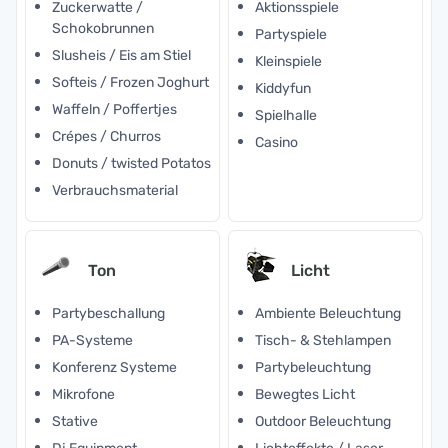
Zuckerwatte /
Aktionsspiele
Schokobrunnen
Partyspiele
Slusheis / Eis am Stiel
Kleinspiele
Softeis / Frozen Joghurt
Kiddyfun
Waffeln / Poffertjes
Spielhalle
Crépes / Churros
Casino
Donuts / twisted Potatos
Verbrauchsmaterial
Ton
Licht
Partybeschallung
Ambiente Beleuchtung
PA-Systeme
Tisch- & Stehlampen
Konferenz Systeme
Partybeleuchtung
Mikrofone
Bewegtes Licht
Stative
Outdoor Beleuchtung