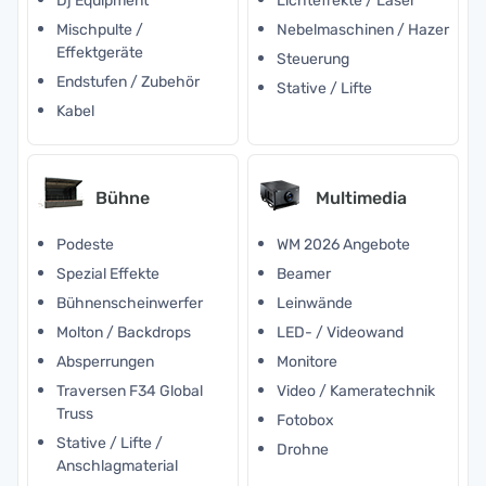
Dj Equipment
Lichteffekte / Laser
Mischpulte /
Nebelmaschinen / Hazer
Effektgeräte
Steuerung
Endstufen / Zubehör
Stative / Lifte
Kabel
Bühne
Multimedia
Podeste
WM 2026 Angebote
Spezial Effekte
Beamer
Bühnenscheinwerfer
Leinwände
Molton / Backdrops
LED- / Videowand
Absperrungen
Monitore
Traversen F34 Global
Video / Kameratechnik
Truss
Fotobox
Stative / Lifte /
Drohne
Anschlagmaterial