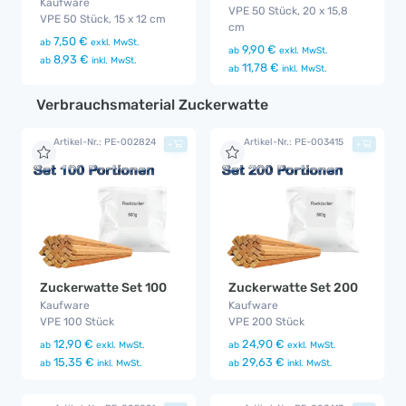
Kaufware
VPE 50 Stück, 20 x 15,8
VPE 50 Stück, 15 x 12 cm
cm
7,50 €
ab
exkl. MwSt.
9,90 €
ab
exkl. MwSt.
8,93 €
ab
inkl. MwSt.
11,78 €
ab
inkl. MwSt.
Verbrauchsmaterial Zuckerwatte
Artikel-Nr.: PE-002824
Artikel-Nr.: PE-003415
+
+
Zuckerwatte Set 100
Zuckerwatte Set 200
Kaufware
Kaufware
VPE 100 Stück
VPE 200 Stück
12,90 €
24,90 €
ab
exkl. MwSt.
ab
exkl. MwSt.
15,35 €
29,63 €
ab
inkl. MwSt.
ab
inkl. MwSt.