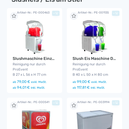
Artikel-Nr.: PE-000463
Artikel-Nr.: PE-001135
+
+
Slushmaschine Einzelkammer
Slush Eis Maschine Doppelkammer
Reinigung nur durch
Reinigung nur durch
ProEvent
ProEvent
B 27 x L 56 x H 77 cm
B 40 x L 50 x H 80 cm
79,00 €
99,00 €
ab
exkl. MwSt.
ab
exkl. MwSt.
94,01 €
117,81 €
ab
inkl. MwSt.
ab
inkl. MwSt.
Artikel-Nr.: PE-000541
Artikel-Nr.: PE-003994
+
+