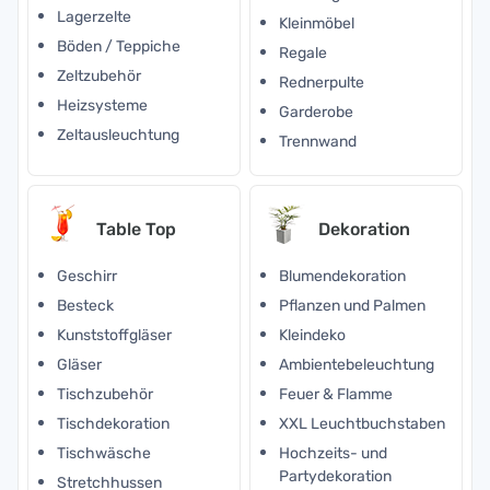
Lagerzelte
Kleinmöbel
Böden / Teppiche
Regale
Zeltzubehör
Rednerpulte
Heizsysteme
Garderobe
Zeltausleuchtung
Trennwand
Table Top
Dekoration
Geschirr
Blumendekoration
Besteck
Pflanzen und Palmen
Kunststoffgläser
Kleindeko
Gläser
Ambientebeleuchtung
Tischzubehör
Feuer & Flamme
Tischdekoration
XXL Leuchtbuchstaben
Tischwäsche
Hochzeits- und
Partydekoration
Stretchhussen