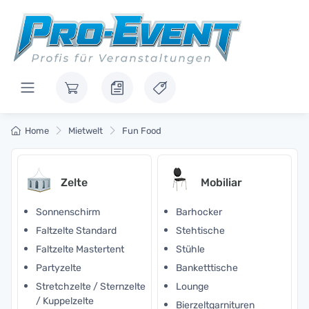
Home
Mietwelt
Fun Food
Zelte
Mobiliar
Sonnenschirm
Barhocker
Faltzelte Standard
Stehtische
Faltzelte Mastertent
Stühle
Partyzelte
Banketttische
Stretchzelte / Sternzelte
Lounge
/ Kuppelzelte
Bierzeltgarnituren