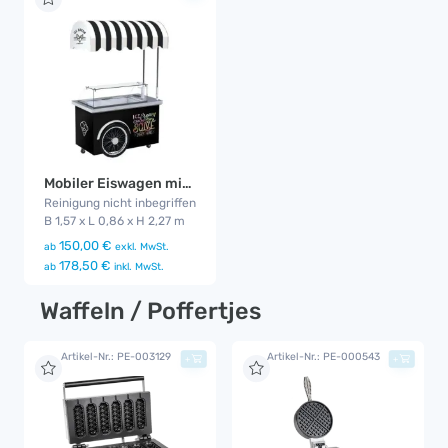
Mobiler Eiswagen mit Beleuchtung
Reinigung nicht inbegriffen
B 1,57 x L 0,86 x H 2,27 m
150,00 €
ab
exkl. MwSt.
178,50 €
ab
inkl. MwSt.
Waffeln / Poffertjes
Artikel-Nr.: PE-003129
Artikel-Nr.: PE-000543
+
+