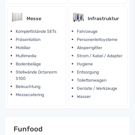
Messe
Infrastruktur
Komplettstände SETs
Fahrzeuge
Präsentation
Personenleitsysteme
Mobiliar
Absperrgitter
Multimedia
Strom / Kabel / Adapter
Bodenbeläge
Hygiene
Stellwände Octanorm
Entsorgung
S100
Toilettenwagen
Beleuchtung
Gerüste / Werkzeuge
Messecatering
Wasser
Funfood