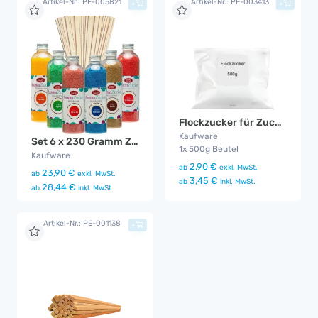
Artikel-Nr.: PE-005821
Artikel-Nr.: PE-003413
+
+
Flockzucker für Zuckerwattemaschine
Kaufware
Set 6 x 230 Gramm Zuckerwatte Zucker + 100 Zuckerwattestäbe
1x 500g Beutel
Kaufware
2,90 €
ab
exkl. MwSt.
23,90 €
ab
exkl. MwSt.
3,45 €
ab
inkl. MwSt.
28,44 €
ab
inkl. MwSt.
Artikel-Nr.: PE-001138
+