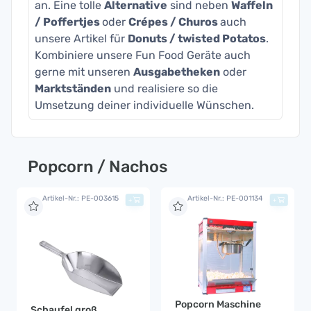
an. Eine tolle
Alternative
sind neben
Waffeln
/ Poffertjes
oder
Crépes / Churos
auch
unsere Artikel für
Donuts / twisted Potatos
.
Kombiniere unsere Fun Food Geräte auch
gerne mit unseren
Ausgabetheken
oder
Marktständen
und realisiere so die
Umsetzung deiner individuelle Wünschen.
Popcorn / Nachos
Artikel-Nr.: PE-003615
Artikel-Nr.: PE-001134
+
+
Popcorn Maschine
Schaufel groß