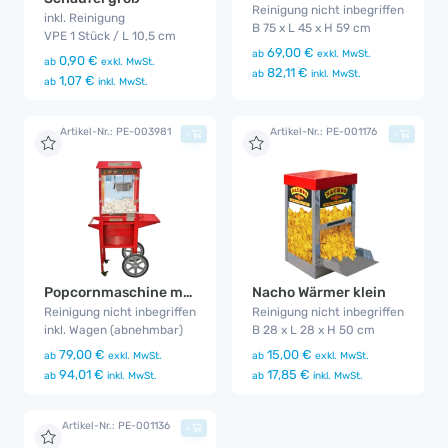
Reinigung nicht inbegriffen
inkl. Reinigung
B 75 x L 45 x H 59 cm
VPE 1 Stück / L 10,5 cm
69,00 €
ab
exkl. MwSt.
0,90 €
ab
exkl. MwSt.
82,11 €
ab
inkl. MwSt.
1,07 €
ab
inkl. MwSt.
Artikel-Nr.: PE-003981
Artikel-Nr.: PE-001176
+
+
Popcornmaschine mit Wagen
Nacho Wärmer klein
Reinigung nicht inbegriffen
Reinigung nicht inbegriffen
inkl. Wagen (abnehmbar)
B 28 x L 28 x H 50 cm
79,00 €
15,00 €
ab
exkl. MwSt.
ab
exkl. MwSt.
94,01 €
17,85 €
ab
inkl. MwSt.
ab
inkl. MwSt.
Artikel-Nr.: PE-001136
+