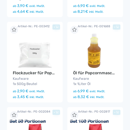
3,90 €
6,90 €
ab
exkl. MwSt.
ab
exkl. MwSt.
4,64 €
8,21 €
ab
inkl. MwSt.
ab
inkl. MwSt.
Artikel-Nr.: PE-003412
Artikel-Nr.: PE-001688
+
+
Flockzucker für Popcornmaschine 500g
Öl für Popcornmaschine
Kaufware
Kaufware
1x 500g Beutel
1x 1Liter Öl
2,90 €
6,99 €
ab
exkl. MwSt.
ab
exkl. MwSt.
3,45 €
8,32 €
ab
inkl. MwSt.
ab
inkl. MwSt.
Artikel-Nr.: PE-002084
Artikel-Nr.: PE-002817
+
+