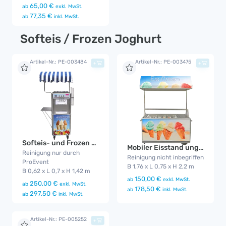
65,00 €
ab
exkl. MwSt.
77,35 €
ab
inkl. MwSt.
Softeis / Frozen Joghurt
Artikel-Nr.: PE-003484
Artikel-Nr.: PE-003475
+
+
Softeis- und Frozen Jogurt Maschine
Mobiler Eisstand ungebrandet
Reinigung nur durch
Reinigung nicht inbegriffen
ProEvent
B 1,76 x L 0,75 x H 2,2 m
B 0,62 x L 0,7 x H 1,42 m
150,00 €
ab
exkl. MwSt.
250,00 €
ab
exkl. MwSt.
178,50 €
ab
inkl. MwSt.
297,50 €
ab
inkl. MwSt.
Artikel-Nr.: PE-005252
+