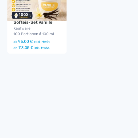
Softeis-Set Vanille
Kaufware
100 Portionen á 100 ml
95,00 €
ab
exkl. MwSt.
113,05 €
ab
inkl. MwSt.