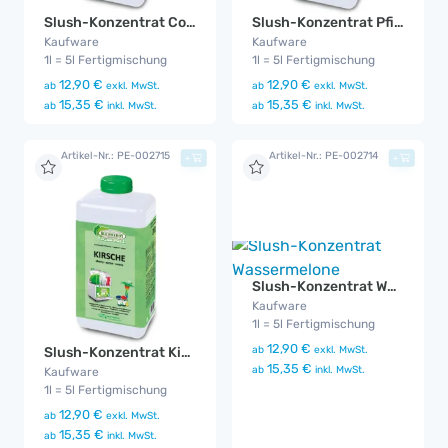
Slush-Konzentrat Cola
Slush-Konzentrat Pfirsich-Maracuja
Kaufware
Kaufware
1l = 5l Fertigmischung
1l = 5l Fertigmischung
12,90 €
12,90 €
ab
exkl. MwSt.
ab
exkl. MwSt.
15,35 €
15,35 €
ab
inkl. MwSt.
ab
inkl. MwSt.
Artikel-Nr.: PE-002715
Artikel-Nr.: PE-002714
+
+
Slush-Konzentrat Wassermelone
Kaufware
1l = 5l Fertigmischung
12,90 €
ab
exkl. MwSt.
Slush-Konzentrat Kirsche
15,35 €
ab
inkl. MwSt.
Kaufware
1l = 5l Fertigmischung
12,90 €
ab
exkl. MwSt.
15,35 €
ab
inkl. MwSt.