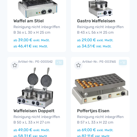
Waffel am Stiel
Gastro Waffeleisen
Reinigung nicht inbegriffen
Reinigung nicht inbegriffen
B 36 x L 30 x H 25 cm
B 43 x L 56 x H 25 cm
39,00 €
29,00 €
ab
exkl. MwSt.
ab
exkl. MwSt.
46,41 €
34,51 €
ab
inkl. MwSt.
ab
inkl. MwSt.
Artikel-Nr.: PE-000542
Artikel-Nr.: PE-003165
+
+
Poffertjes Eisen
Waffeleisen Doppelt
Reinigung nicht inbegriffen
Reinigung nicht inbegriffen
B 57 x L 33 x H 22 cm
B 50 x L 33 x H 27 cm
69,00 €
49,00 €
ab
exkl. MwSt.
ab
exkl. MwSt.
82,11 €
58,31 €
ab
inkl. MwSt.
ab
inkl. MwSt.