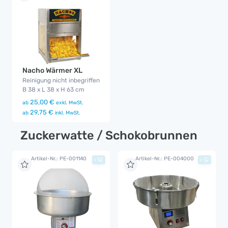
Nacho Wärmer XL
Reinigung nicht inbegriffen
B 38 x L 38 x H 63 cm
25,00 €
ab
exkl. MwSt.
29,75 €
ab
inkl. MwSt.
Zuckerwatte / Schokobrunnen
Artikel-Nr.: PE-001140
Artikel-Nr.: PE-004000
+
+