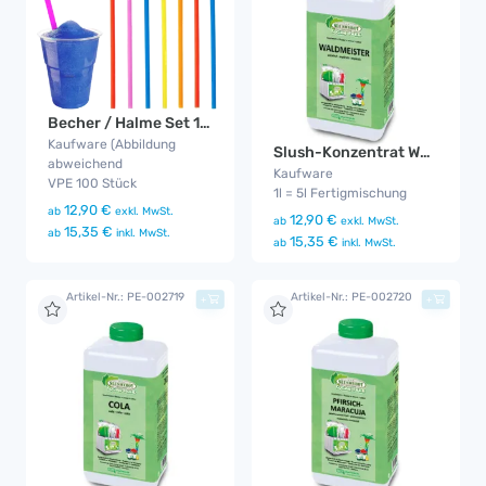
Becher / Halme Set 100x
Kaufware (Abbildung
Slush-Konzentrat Waldmeister
abweichend
Kaufware
VPE 100 Stück
1l = 5l Fertigmischung
12,90 €
ab
exkl. MwSt.
12,90 €
ab
exkl. MwSt.
15,35 €
ab
inkl. MwSt.
15,35 €
ab
inkl. MwSt.
Artikel-Nr.: PE-002719
Artikel-Nr.: PE-002720
+
+