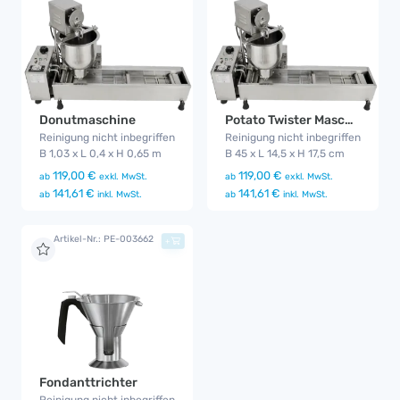
Donutmaschine
Potato Twister Maschine
Reinigung nicht inbegriffen
Reinigung nicht inbegriffen
B 1,03 x L 0,4 x H 0,65 m
B 45 x L 14,5 x H 17,5 cm
119,00 €
119,00 €
ab
exkl. MwSt.
ab
exkl. MwSt.
141,61 €
141,61 €
ab
inkl. MwSt.
ab
inkl. MwSt.
Artikel-Nr.: PE-003662
+
Fondanttrichter