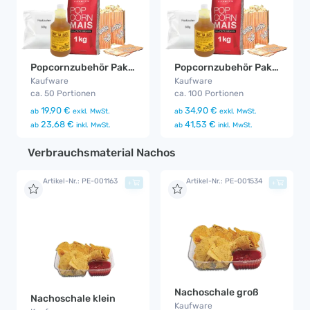
Popcornzubehör Paket 50
Popcornzubehör Paket 100
Kaufware
Kaufware
ca. 50 Portionen
ca. 100 Portionen
19,90 €
34,90 €
ab
exkl. MwSt.
ab
exkl. MwSt.
23,68 €
41,53 €
ab
inkl. MwSt.
ab
inkl. MwSt.
Verbrauchsmaterial Nachos
Artikel-Nr.: PE-001163
Artikel-Nr.: PE-001534
+
+
Nachoschale groß
Nachoschale klein
Kaufware