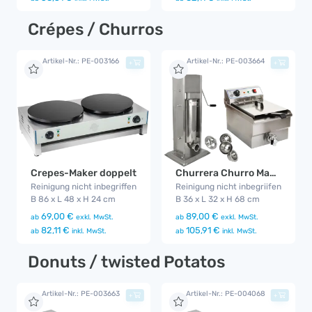
Crépes / Churros
Artikel-Nr.: PE-003166
Artikel-Nr.: PE-003664
+
+
Crepes-Maker doppelt
Churrera Churro Maker
Reinigung nicht inbegriffen
Reinigung nicht inbegriifen
B 86 x L 48 x H 24 cm
B 36 x L 32 x H 68 cm
69,00 €
89,00 €
ab
exkl. MwSt.
ab
exkl. MwSt.
82,11 €
105,91 €
ab
inkl. MwSt.
ab
inkl. MwSt.
Donuts / twisted Potatos
Artikel-Nr.: PE-003663
Artikel-Nr.: PE-004068
+
+