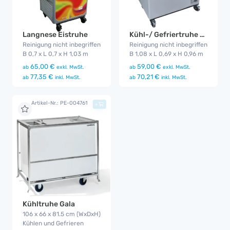
Kühl-/ Gefriertruhe Standard
Langnese Eistruhe
Reinigung nicht inbegriffen
Reinigung nicht inbegriffen
B 1,08 x L 0,69 x H 0,96 m
B 0,7 x L 0,7 x H 1,03 m
59,00 €
65,00 €
ab
exkl. MwSt.
ab
exkl. MwSt.
70,21 €
77,35 €
ab
inkl. MwSt.
ab
inkl. MwSt.
Artikel-Nr.: PE-004761
+
Kühltruhe Gala
106 x 66 x 81.5 cm (WxDxH)
Kühlen und Gefrieren