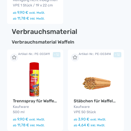
Reinigung nicht inbegriffen
VPE 1 Stück / 19 x 22 cm
9,90 €
ab
exkl. MwSt.
11,78 €
ab
inkl. MwSt.
Verbrauchsmaterial
Verbrauchsmaterial Waffeln
Artikel-Nr.: PE-003411
Artikel-Nr.: PE-003414
+
+
Trennspray für Waffeln
Stäbchen für Waffeln am Stiel
Kaufware
Kaufware
500 ml
VPE 50 Stück
9,90 €
3,90 €
ab
exkl. MwSt.
ab
exkl. MwSt.
11,78 €
4,64 €
ab
inkl. MwSt.
ab
inkl. MwSt.