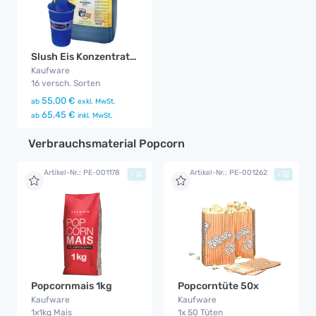
Slush Eis Konzentrat 5L
Kaufware
16 versch. Sorten
55,00 €
ab
exkl. MwSt.
65,45 €
ab
inkl. MwSt.
Verbrauchsmaterial Popcorn
Artikel-Nr.: PE-001178
Artikel-Nr.: PE-001262
+
+
Popcornmais 1kg
Popcorntüte 50x
Kaufware
Kaufware
1x1kg Mais
1x 50 Tüten