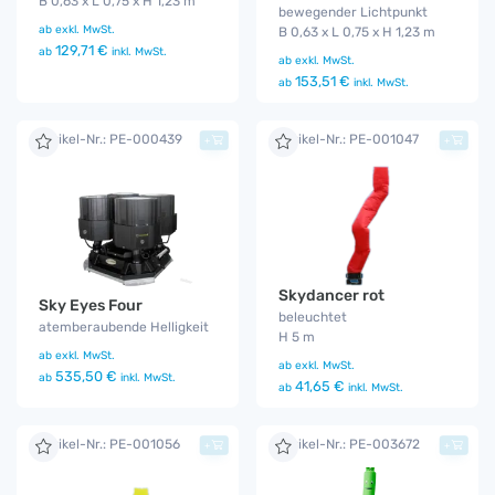
B 0,63 x L 0,75 x H 1,23 m
bewegender Lichtpunkt
ab
exkl. MwSt.
B 0,63 x L 0,75 x H 1,23 m
129,71 €
ab
inkl. MwSt.
ab
exkl. MwSt.
153,51 €
ab
inkl. MwSt.
Artikel-Nr.: PE-000439
Artikel-Nr.: PE-001047
+
+
Skydancer rot
Sky Eyes Four
beleuchtet
atemberaubende Helligkeit
H 5 m
ab
exkl. MwSt.
ab
exkl. MwSt.
535,50 €
ab
inkl. MwSt.
41,65 €
ab
inkl. MwSt.
Artikel-Nr.: PE-001056
Artikel-Nr.: PE-003672
+
+