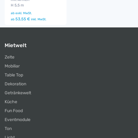
H 5,5 m
ab
exkl. MwSt.
53,55 €
ab
inkl. MwSt.
Mietwelt
Zelte
Mobiliar
Table Top
Dekoration
Getränkewelt
Küche
Fun Food
Eventmodule
Ton
Licht