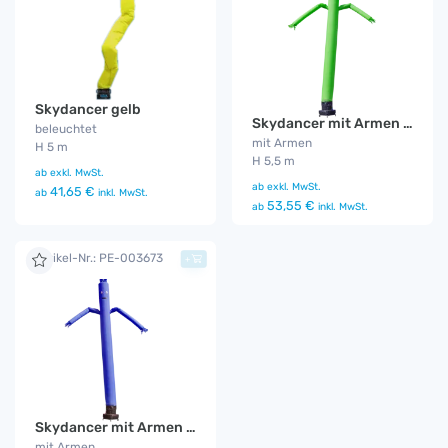
Skydancer gelb
Skydancer mit Armen grün
beleuchtet
mit Armen
H 5 m
H 5,5 m
ab
exkl. MwSt.
ab
exkl. MwSt.
41,65 €
ab
inkl. MwSt.
53,55 €
ab
inkl. MwSt.
Artikel-Nr.: PE-003673
+
Skydancer mit Armen blau
mit Armen