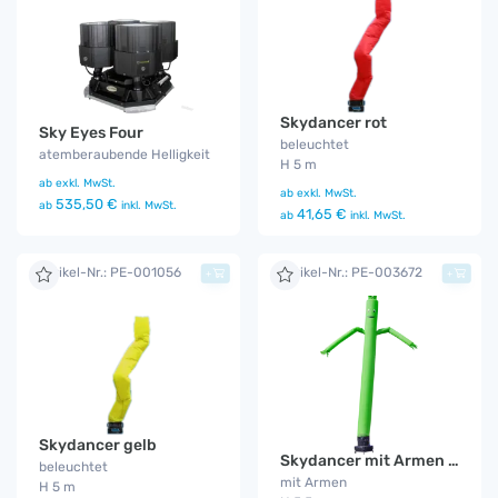
Skydancer rot
Sky Eyes Four
beleuchtet
atemberaubende Helligkeit
H 5 m
ab
exkl. MwSt.
ab
exkl. MwSt.
535,50 €
ab
inkl. MwSt.
41,65 €
ab
inkl. MwSt.
Artikel-Nr.: PE-001056
Artikel-Nr.: PE-003672
+
+
Skydancer gelb
Skydancer mit Armen grün
beleuchtet
mit Armen
H 5 m