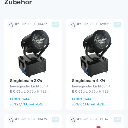
Zubehör
Artikel-Nr.: PE-000437
Artikel-Nr.: PE-002852
+
+
Singlebeam 3KW
Singlebeam 4 KW
bewegender Lichtpunkt
bewegender Lichtpunkt
B 0,63 x L 0,75 x H 1,23 m
B 0,63 x L 0,75 x H 1,23 m
ab
exkl. MwSt.
ab
exkl. MwSt.
153,51 €
177,31 €
ab
inkl. MwSt.
ab
inkl. MwSt.
Artikel-Nr.: PE-000439
Artikel-Nr.: PE-001047
+
+