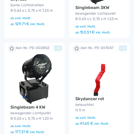
bunte Lichtstrahlen
Singlebeam 3KW
B 0,63 x L 0,75 x H 1,23 m
bewegender Lichtpunkt
ab
exkl. MwSt.
B 0,63 x L 0,75 x H 1,23 m
129,71 €
ab
inkl. MwSt.
ab
exkl. MwSt.
153,51 €
ab
inkl. MwSt.
Artikel-Nr.: PE-002852
Artikel-Nr.: PE-001047
+
+
Skydancer rot
beleuchtet
Singlebeam 4 KW
H 5 m
bewegender Lichtpunkt
ab
exkl. MwSt.
B 0,63 x L 0,75 x H 1,23 m
41,65 €
ab
inkl. MwSt.
ab
exkl. MwSt.
177,31 €
ab
inkl. MwSt.