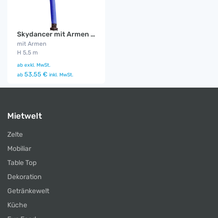
Skydancer mit Armen blau
mit Armen
H 5,5 m
ab
exkl. MwSt.
53,55 €
ab
inkl. MwSt.
Mietwelt
Zelte
Mobiliar
Table Top
Dekoration
Getränkewelt
Küche