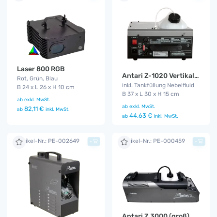
Laser 800 RGB
Antari Z-1020 Vertikal Fog Jet
Rot, Grün, Blau
inkl. Tankfüllung Nebelfluid
B 24 x L 26 x H 10 cm
B 37 x L 30 x H 15 cm
ab
exkl. MwSt.
ab
exkl. MwSt.
82,11 €
ab
inkl. MwSt.
44,63 €
ab
inkl. MwSt.
Artikel-Nr.: PE-002649
Artikel-Nr.: PE-000459
+
+
Antari Z 3000 (groß)