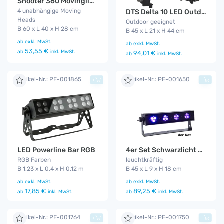
Shooter 360 Movinglight
4 unabhängige Moving
DTS Delta 10 LED Outdoor Funk
Heads
Outdoor geeignet
B 60 x L 40 x H 28 cm
B 45 x L 21 x H 44 cm
ab
exkl. MwSt.
ab
exkl. MwSt.
53,55 €
ab
inkl. MwSt.
94,01 €
ab
inkl. MwSt.
Artikel-Nr.: PE-001865
Artikel-Nr.: PE-001650
+
+
LED Powerline Bar RGB
4er Set Schwarzlicht LED ( Blacklight - UV )
RGB Farben
leuchtkräftig
B 1,23 x L 0,4 x H 0,12 m
B 45 x L 9 x H 18 cm
ab
exkl. MwSt.
ab
exkl. MwSt.
17,85 €
89,25 €
ab
inkl. MwSt.
ab
inkl. MwSt.
Artikel-Nr.: PE-001764
Artikel-Nr.: PE-001750
+
+