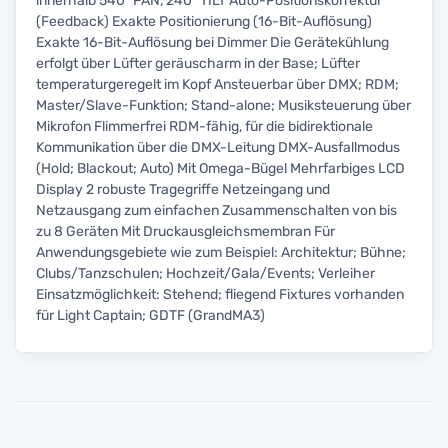
innerhalb 540° PAN, 240° TILT Auto-Positionskorrektur
(Feedback) Exakte Positionierung (16-Bit-Auflösung)
Exakte 16-Bit-Auflösung bei Dimmer Die Gerätekühlung
erfolgt über Lüfter geräuscharm in der Base; Lüfter
temperaturgeregelt im Kopf Ansteuerbar über DMX; RDM;
Master/Slave-Funktion; Stand-alone; Musiksteuerung über
Mikrofon Flimmerfrei RDM-fähig, für die bidirektionale
Kommunikation über die DMX-Leitung DMX-Ausfallmodus
(Hold; Blackout; Auto) Mit Omega-Bügel Mehrfarbiges LCD
Display 2 robuste Tragegriffe Netzeingang und
Netzausgang zum einfachen Zusammenschalten von bis
zu 8 Geräten Mit Druckausgleichsmembran Für
Anwendungsgebiete wie zum Beispiel: Architektur; Bühne;
Clubs/Tanzschulen; Hochzeit/Gala/Events; Verleiher
Einsatzmöglichkeit: Stehend; fliegend Fixtures vorhanden
für Light Captain; GDTF (GrandMA3)