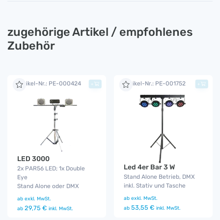
zugehörige Artikel / empfohlenes
Zubehör
Artikel-Nr.: PE-000424
Artikel-Nr.: PE-001752
+
+
LED 3000
Led 4er Bar 3 W
2x PAR56 LED; 1x Double
Stand Alone Betrieb, DMX
Eye
inkl. Stativ und Tasche
Stand Alone oder DMX
ab
exkl. MwSt.
ab
exkl. MwSt.
53,55 €
29,75 €
ab
inkl. MwSt.
ab
inkl. MwSt.