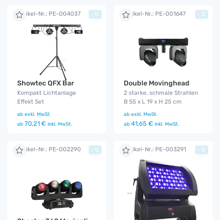
Artikel-Nr.: PE-004037
Artikel-Nr.: PE-001647
+
+
Showtec QFX Bar
Double Movinghead
Kompakt Lichtanlage
2 starke, schmale Strahlen
Effekt Set
B 55 x L 19 x H 25 cm
ab
exkl. MwSt.
ab
exkl. MwSt.
70,21 €
41,65 €
ab
inkl. MwSt.
ab
inkl. MwSt.
Artikel-Nr.: PE-002290
Artikel-Nr.: PE-003291
+
+