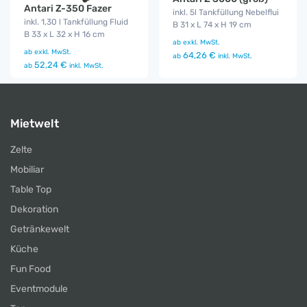
Antari Z-350 Fazer
inkl. 5l Tankfüllung Nebelflui
inkl. 1,30 l Tankfüllung Fluid
B 31 x L 74 x H 19 cm
B 33 x L 32 x H 16 cm
ab
exkl. MwSt.
ab
exkl. MwSt.
64,26 €
ab
inkl. MwSt.
52,24 €
ab
inkl. MwSt.
Mietwelt
Zelte
Mobiliar
Table Top
Dekoration
Getränkewelt
Küche
Fun Food
Eventmodule