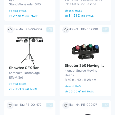
ink. Stativ und Tasche
Stand Alone oder DMX
ab
exkl. MwSt.
ab
exkl. MwSt.
34,51 €
29,75 €
ab
inkl. MwSt.
ab
inkl. MwSt.
Artikel-Nr.: PE-004037
Artikel-Nr.: PE-002290
+
+
Shooter 360 Movinglight
Showtec QFX Bar
4 unabhängige Moving
Kompakt Lichtanlage
Heads
Effekt Set
B 60 x L 40 x H 28 cm
ab
exkl. MwSt.
ab
exkl. MwSt.
70,21 €
ab
inkl. MwSt.
53,55 €
ab
inkl. MwSt.
Artikel-Nr.: PE-001479
Artikel-Nr.: PE-002197
+
+