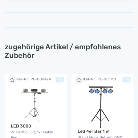
zugehörige Artikel / empfohlenes
Zubehör
Artikel-Nr.: PE-000424
Artikel-Nr.: PE-001751
+
+
LED 3000
Led 4er Bar 1 W
2x PAR56 LED; 1x Double
Stand Alone Betrieb, DMX
Eye