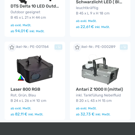
Schwarzlicht LED ( Blacklight - UV )
DTS Delta 10 LED Outdoor Funk
leuchtkräftig
Outdoor geeignet
B 45 x L 9 x H 18 cm
B 45 x L 21 x H 44 cm
ab
exkl. MwSt.
ab
exkl. MwSt.
22,61 €
ab
inkl. MwSt.
94,01 €
ab
inkl. MwSt.
Artikel-Nr.: PE-001764
Artikel-Nr.: PE-000289
+
+
Laser 800 RGB
Antari Z 1000 II (mittel)
Rot, Grün, Blau
inkl. Tankfüllung Nebelfluid
B 24 x L 26 x H 10 cm
B 20 x L 43 x H 15 cm
ab
exkl. MwSt.
ab
exkl. MwSt.
82,11 €
32,73 €
ab
inkl. MwSt.
ab
inkl. MwSt.