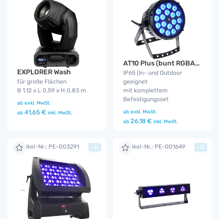
AT10 Plus (bunt RGBA) IP65
EXPLORER Wash
IP65 (In- und Outdoor
für große Flächen
geeignet
B 1,12 x L 0,59 x H 0,83 m
mit komplettem
Befestigungsset
ab
exkl. MwSt.
41,65 €
ab
exkl. MwSt.
ab
inkl. MwSt.
26,18 €
ab
inkl. MwSt.
Artikel-Nr.: PE-003291
Artikel-Nr.: PE-001649
+
+