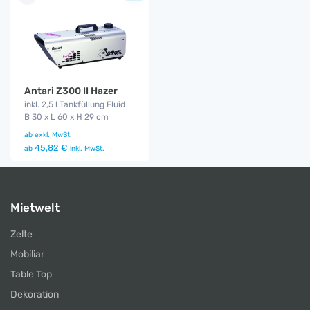
Antari Z300 II Hazer
inkl. 2,5 l Tankfüllung Fluid
B 30 x L 60 x H 29 cm
ab
exkl. MwSt.
45,82 €
ab
inkl. MwSt.
Mietwelt
Zelte
Mobiliar
Table Top
Dekoration