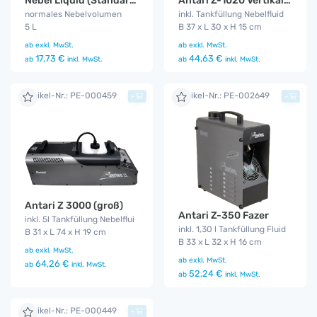
Nebel Liquid (Standard Fog Fluid)
Antari Z-1020 Vertikal Fog Jet
normales Nebelvolumen
inkl. Tankfüllung Nebelfluid
5 L
B 37 x L 30 x H 15 cm
ab
exkl. MwSt.
ab
exkl. MwSt.
17,73 €
44,63 €
ab
inkl. MwSt.
ab
inkl. MwSt.
Artikel-Nr.: PE-000459
Artikel-Nr.: PE-002649
+
+
Antari Z 3000 (groß)
Antari Z-350 Fazer
inkl. 5l Tankfüllung Nebelflui
inkl. 1,30 l Tankfüllung Fluid
B 31 x L 74 x H 19 cm
B 33 x L 32 x H 16 cm
ab
exkl. MwSt.
ab
exkl. MwSt.
64,26 €
ab
inkl. MwSt.
52,24 €
ab
inkl. MwSt.
Artikel-Nr.: PE-000449
+