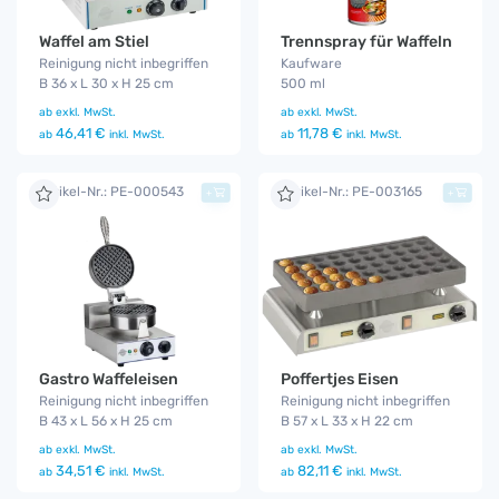
Waffel am Stiel
Trennspray für Waffeln
Reinigung nicht inbegriffen
Kaufware
B 36 x L 30 x H 25 cm
500 ml
ab
exkl. MwSt.
ab
exkl. MwSt.
46,41 €
11,78 €
ab
inkl. MwSt.
ab
inkl. MwSt.
Artikel-Nr.: PE-000543
Artikel-Nr.: PE-003165
+
+
Gastro Waffeleisen
Poffertjes Eisen
Reinigung nicht inbegriffen
Reinigung nicht inbegriffen
B 43 x L 56 x H 25 cm
B 57 x L 33 x H 22 cm
ab
exkl. MwSt.
ab
exkl. MwSt.
34,51 €
82,11 €
ab
inkl. MwSt.
ab
inkl. MwSt.