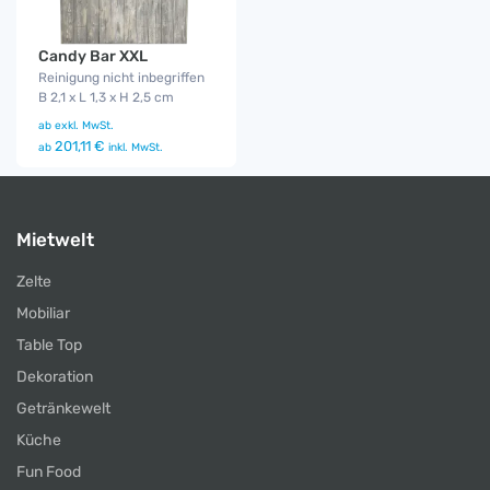
Candy Bar XXL
Reinigung nicht inbegriffen
B 2,1 x L 1,3 x H 2,5 cm
ab
exkl. MwSt.
201,11 €
ab
inkl. MwSt.
Mietwelt
Zelte
Mobiliar
Table Top
Dekoration
Getränkewelt
Küche
Fun Food