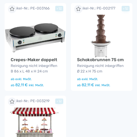
Artikel-Nr.: PE-003166
Artikel-Nr.: PE-002177
+
+
Crepes-Maker doppelt
Schokobrunnen 75 cm
Reinigung nicht inbegriffen
Reinigung nicht inbegriffen
B 86 x L 48 x H 24 cm
Ø 22 x H 75 cm
ab
exkl. MwSt.
ab
exkl. MwSt.
82,11 €
82,11 €
ab
inkl. MwSt.
ab
inkl. MwSt.
Artikel-Nr.: PE-003219
+