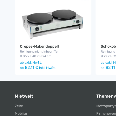
Crepes-Maker doppelt
Schokob
Reinigung nicht inbegriffen
Reinigung 
B 86 x L 48 x H 24 cm
Ø 22 x H 7
ab
exkl. MwSt.
ab
exkl. M
82,11 €
82,11
ab
inkl. MwSt.
ab
Mietwelt
Themenw
Zelte
Mottoparty
Mobiliar
Firmeneven