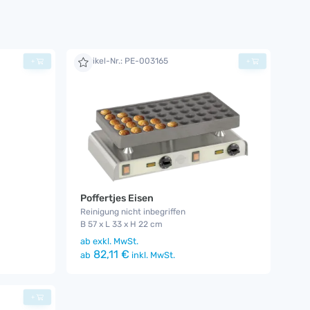
Artikel-Nr.: PE-003165
+
+
Poffertjes Eisen
Reinigung nicht inbegriffen
B 57 x L 33 x H 22 cm
ab
exkl. MwSt.
82,11 €
ab
inkl. MwSt.
+