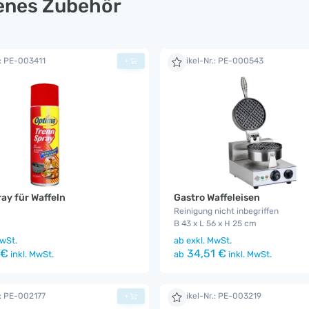
lenes Zubehör
.: PE-003411
Artikel-Nr.: PE-000543
+
ay für Waffeln
Gastro Waffeleisen
Reinigung nicht inbegriffen
B 43 x L 56 x H 25 cm
wSt.
ab
exkl. MwSt.
 €
34,51 €
inkl. MwSt.
ab
inkl. MwSt.
.: PE-002177
Artikel-Nr.: PE-003219
+