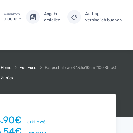
Angebot
Auftrag
Warenkorb
0.00
€
erstellen
verbindlich buchen
Home
Fun Food
Pappschale weiß 13,5x10cm (100 Stück)
Zurück
3.90€
exkl. MwSt.
6.54€