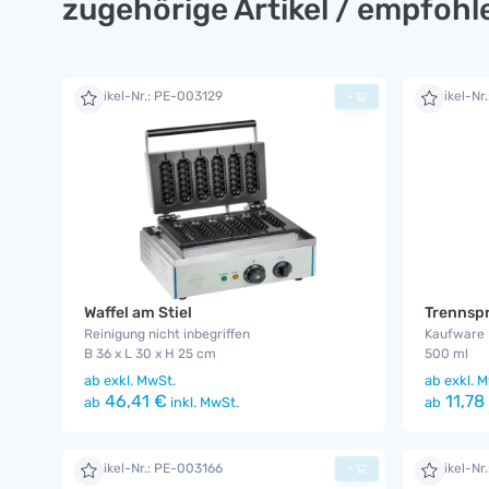
zugehörige Artikel / empfoh
Artikel-Nr.: PE-003129
Artikel-Nr
+
Waffel am Stiel
Trennspr
Reinigung nicht inbegriffen
Kaufware
B 36 x L 30 x H 25 cm
500 ml
ab
exkl. MwSt.
ab
exkl. M
46,41 €
11,78
ab
inkl. MwSt.
ab
Artikel-Nr.: PE-003166
Artikel-Nr
+