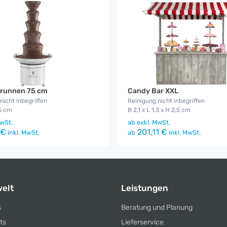
runnen 75 cm
Candy Bar XXL
nicht inbegriffen
Reinigung nicht inbegriffen
5 cm
B 2,1 x L 1,3 x H 2,5 cm
wSt.
ab
exkl. MwSt.
 €
201,11 €
inkl. MwSt.
ab
inkl. MwSt.
elt
Leistungen
s
Beratung und Planung
ts
Lieferservice