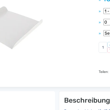
»
»
»
»
Teilen:
Beschreibung