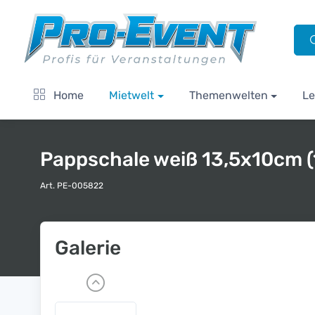
Home
Mietwelt
Themenwelten
Le
Pappschale weiß 13,5x10cm (
Art. PE-005822
Galerie
P
r