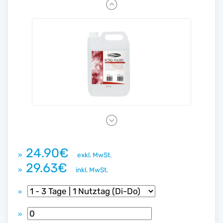
P
r
e
v
i
o
u
s
N
e
x
24.90€
»
exkl. MwSt.
t
29.63€
»
inkl. MwSt.
»
»