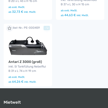
B 20 x L 43 x H 15 cm
B 37 x L 30 x H 15 cm
ab
exkl. MwSt.
ab
exkl. MwSt.
32,73 €
ab
inkl. MwSt.
44,63 €
ab
inkl. MwSt.
Artikel-Nr.: PE-000459
+
Antari Z 3000 (groß)
inkl. 5l Tankfüllung Nebelflui
B 31 x L 74 x H 19 cm
ab
exkl. MwSt.
64,26 €
ab
inkl. MwSt.
Mietwelt