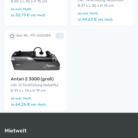
B 20 x L 43 x H 15 cm
B 37 x L 30 x H 15 cm
ab
exkl. MwSt.
ab
exkl. MwSt.
32,73 €
ab
inkl. MwSt.
44,63 €
ab
inkl. MwSt.
Artikel-Nr.: PE-000459
+
Antari Z 3000 (groß)
inkl. 5l Tankfüllung Nebelflui
B 31 x L 74 x H 19 cm
ab
exkl. MwSt.
64,26 €
ab
inkl. MwSt.
Mietwelt