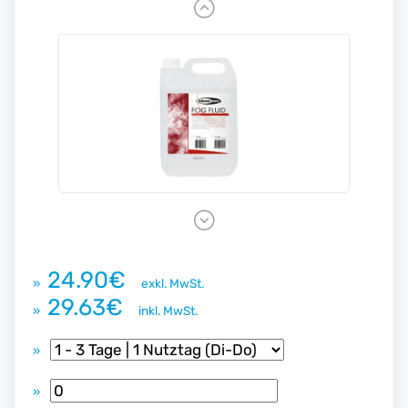
P
r
e
v
i
o
u
s
N
e
x
24.90€
»
exkl. MwSt.
t
29.63€
»
inkl. MwSt.
»
»