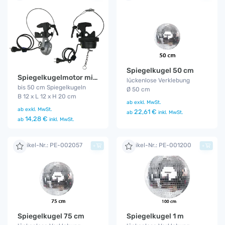
Spiegelkugel 50 cm
Spiegelkugelmotor mit Lampe klein
lückenlose Verklebung
bis 50 cm Spiegelkugeln
Ø 50 cm
B 12 x L 12 x H 20 cm
ab
exkl. MwSt.
ab
exkl. MwSt.
22,61 €
ab
inkl. MwSt.
14,28 €
ab
inkl. MwSt.
Artikel-Nr.: PE-002057
Artikel-Nr.: PE-001200
+
+
Spiegelkugel 75 cm
Spiegelkugel 1 m