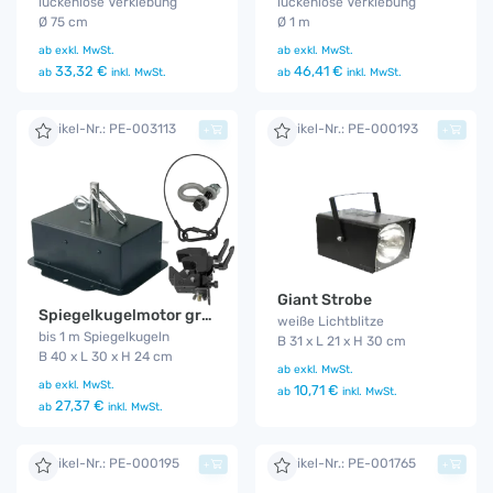
lückenlose Verklebung
lückenlose Verklebung
Ø 75 cm
Ø 1 m
ab
exkl. MwSt.
ab
exkl. MwSt.
33,32 €
46,41 €
ab
inkl. MwSt.
ab
inkl. MwSt.
Artikel-Nr.: PE-003113
Artikel-Nr.: PE-000193
+
+
Giant Strobe
Spiegelkugelmotor groß
weiße Lichtblitze
bis 1 m Spiegelkugeln
B 31 x L 21 x H 30 cm
B 40 x L 30 x H 24 cm
ab
exkl. MwSt.
ab
exkl. MwSt.
10,71 €
ab
inkl. MwSt.
27,37 €
ab
inkl. MwSt.
Artikel-Nr.: PE-000195
Artikel-Nr.: PE-001765
+
+