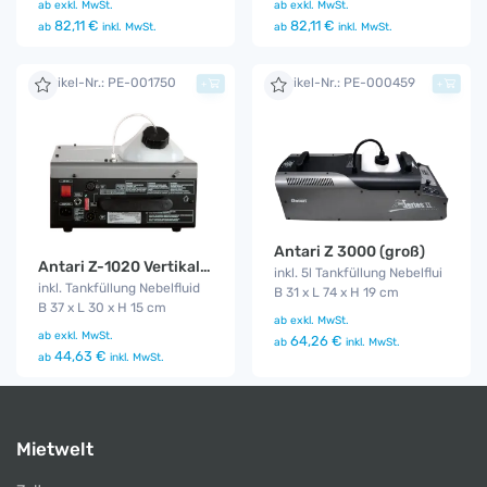
ab
exkl. MwSt.
ab
exkl. MwSt.
82,11 €
82,11 €
ab
inkl. MwSt.
ab
inkl. MwSt.
Artikel-Nr.: PE-001750
Artikel-Nr.: PE-000459
+
+
Antari Z 3000 (groß)
Antari Z-1020 Vertikal Fog Jet
inkl. 5l Tankfüllung Nebelflui
inkl. Tankfüllung Nebelfluid
B 31 x L 74 x H 19 cm
B 37 x L 30 x H 15 cm
ab
exkl. MwSt.
ab
exkl. MwSt.
64,26 €
ab
inkl. MwSt.
44,63 €
ab
inkl. MwSt.
Mietwelt