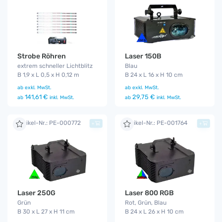
Strobe Röhren
Laser 150B
extrem schneller Lichtblitz
Blau
B 1,9 x L 0,5 x H 0,12 m
B 24 x L 16 x H 10 cm
ab
exkl. MwSt.
ab
exkl. MwSt.
141,61 €
29,75 €
ab
inkl. MwSt.
ab
inkl. MwSt.
Artikel-Nr.: PE-000772
Artikel-Nr.: PE-001764
+
+
Laser 250G
Laser 800 RGB
Grün
Rot, Grün, Blau
B 30 x L 27 x H 11 cm
B 24 x L 26 x H 10 cm