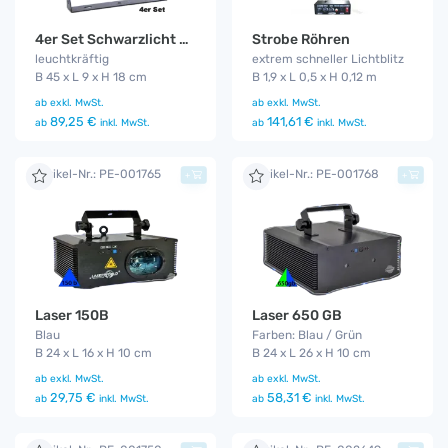
4er Set Schwarzlicht LED ( Blacklight - UV )
Strobe Röhren
leuchtkräftig
extrem schneller Lichtblitz
B 45 x L 9 x H 18 cm
B 1,9 x L 0,5 x H 0,12 m
ab
exkl. MwSt.
ab
exkl. MwSt.
89,25 €
141,61 €
ab
inkl. MwSt.
ab
inkl. MwSt.
Artikel-Nr.: PE-001765
Artikel-Nr.: PE-001768
+
+
Laser 150B
Laser 650 GB
Blau
Farben: Blau / Grün
B 24 x L 16 x H 10 cm
B 24 x L 26 x H 10 cm
ab
exkl. MwSt.
ab
exkl. MwSt.
29,75 €
58,31 €
ab
inkl. MwSt.
ab
inkl. MwSt.