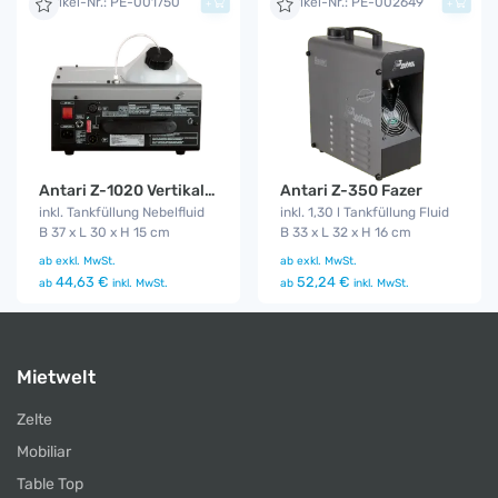
Artikel-Nr.: PE-001750
Artikel-Nr.: PE-002649
+
+
Antari Z-1020 Vertikal Fog Jet
Antari Z-350 Fazer
inkl. Tankfüllung Nebelfluid
inkl. 1,30 l Tankfüllung Fluid
B 37 x L 30 x H 15 cm
B 33 x L 32 x H 16 cm
ab
exkl. MwSt.
ab
exkl. MwSt.
44,63 €
52,24 €
ab
inkl. MwSt.
ab
inkl. MwSt.
Mietwelt
Zelte
Mobiliar
Table Top