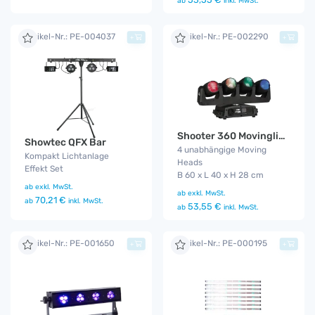
ab
inkl. MwSt.
Artikel-Nr.: PE-004037
Artikel-Nr.: PE-002290
+
+
Shooter 360 Movinglight
Showtec QFX Bar
4 unabhängige Moving
Kompakt Lichtanlage
Heads
Effekt Set
B 60 x L 40 x H 28 cm
ab
exkl. MwSt.
ab
exkl. MwSt.
70,21 €
ab
inkl. MwSt.
53,55 €
ab
inkl. MwSt.
Artikel-Nr.: PE-001650
Artikel-Nr.: PE-000195
+
+