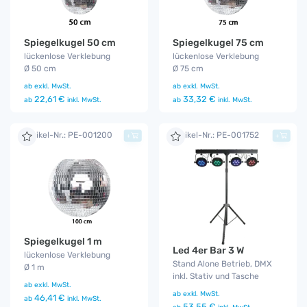
Spiegelkugel 50 cm
Spiegelkugel 75 cm
lückenlose Verklebung
lückenlose Verklebung
Ø 50 cm
Ø 75 cm
ab
exkl. MwSt.
ab
exkl. MwSt.
22,61 €
33,32 €
ab
inkl. MwSt.
ab
inkl. MwSt.
Artikel-Nr.: PE-001200
Artikel-Nr.: PE-001752
+
+
Spiegelkugel 1 m
Led 4er Bar 3 W
lückenlose Verklebung
Stand Alone Betrieb, DMX
Ø 1 m
inkl. Stativ und Tasche
ab
exkl. MwSt.
ab
exkl. MwSt.
46,41 €
ab
inkl. MwSt.
53,55 €