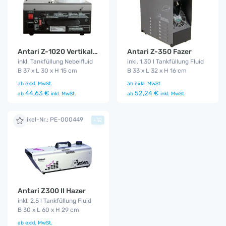
Antari Z-1020 Vertikal Fog Jet
Antari Z-350 Fazer
inkl. Tankfüllung Nebelfluid
inkl. 1,30 l Tankfüllung Fluid
B 37 x L 30 x H 15 cm
B 33 x L 32 x H 16 cm
ab
exkl. MwSt.
ab
exkl. MwSt.
44,63 €
52,24 €
ab
inkl. MwSt.
ab
inkl. MwSt.
Artikel-Nr.: PE-000449
+
Antari Z300 II Hazer
inkl. 2,5 l Tankfüllung Fluid
B 30 x L 60 x H 29 cm
ab
exkl. MwSt.