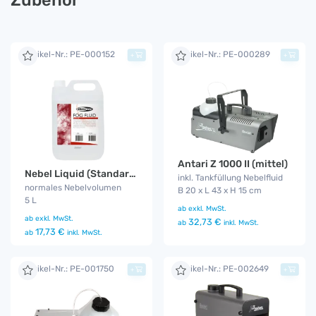
Zubehör
Artikel-Nr.: PE-000152
Artikel-Nr.: PE-000289
+
+
Antari Z 1000 II (mittel)
Nebel Liquid (Standard Fog Fluid)
inkl. Tankfüllung Nebelfluid
normales Nebelvolumen
B 20 x L 43 x H 15 cm
5 L
ab
exkl. MwSt.
ab
exkl. MwSt.
32,73 €
ab
inkl. MwSt.
17,73 €
ab
inkl. MwSt.
Artikel-Nr.: PE-001750
Artikel-Nr.: PE-002649
+
+