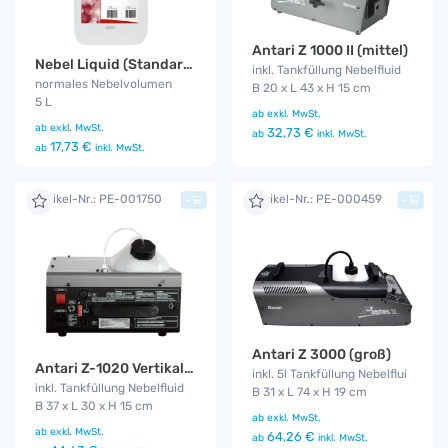
Antari Z 1000 II (mittel)
Nebel Liquid (Standard Fog Fluid)
inkl. Tankfüllung Nebelfluid
normales Nebelvolumen
B 20 x L 43 x H 15 cm
5 L
ab
exkl. MwSt.
ab
exkl. MwSt.
32,73 €
ab
inkl. MwSt.
17,73 €
ab
inkl. MwSt.
Artikel-Nr.: PE-001750
Artikel-Nr.: PE-000459
+
+
Antari Z 3000 (groß)
Antari Z-1020 Vertikal Fog Jet
inkl. 5l Tankfüllung Nebelflui
inkl. Tankfüllung Nebelfluid
B 31 x L 74 x H 19 cm
B 37 x L 30 x H 15 cm
ab
exkl. MwSt.
ab
exkl. MwSt.
64,26 €
ab
inkl. MwSt.