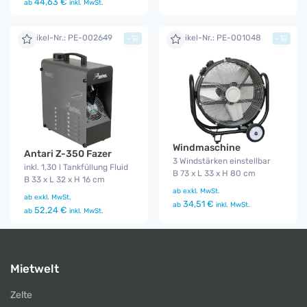
44,63 €
ab
inkl. MwSt.
Artikel-Nr.: PE-002649
Artikel-Nr.: PE-001048
+
+
Windmaschine
Antari Z-350 Fazer
3 Windstärken einstellbar
inkl. 1,30 l Tankfüllung Fluid
B 73 x L 33 x H 80 cm
B 33 x L 32 x H 16 cm
ab
exkl. MwSt.
ab
exkl. MwSt.
34,51 €
ab
inkl. MwSt.
52,24 €
ab
inkl. MwSt.
Mietwelt
Zelte