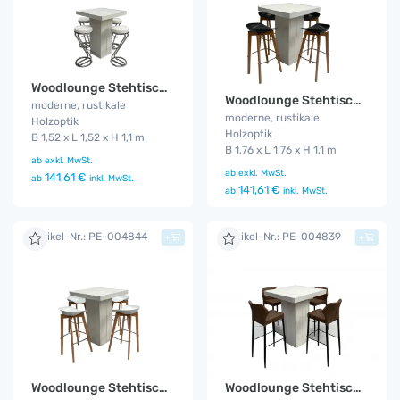
Woodlounge Stehtischset Z-weiß 4P.
Woodlounge Stehtischset Keeve schwarz flach 4P.
moderne, rustikale
moderne, rustikale
Holzoptik
Holzoptik
B 1,52 x L 1,52 x H 1,1 m
B 1,76 x L 1,76 x H 1,1 m
ab
exkl. MwSt.
ab
exkl. MwSt.
141,61 €
ab
inkl. MwSt.
141,61 €
ab
inkl. MwSt.
Artikel-Nr.: PE-004844
Artikel-Nr.: PE-004839
+
+
Woodlounge Stehtischset Keeve weiß flach 4P.
Woodlounge Stehtischset Cognac 4P.