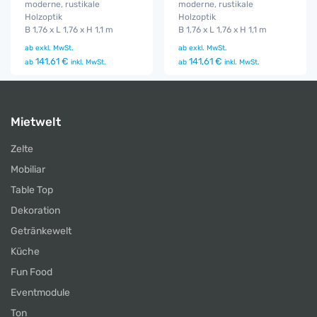
moderne, rustikale
moderne, rustikale
Holzoptik
Holzoptik
B 1,76 x L 1,76 x H 1,1 m
B 1,76 x L 1,76 x H 1,1 m
ab
exkl. MwSt.
ab
exkl. MwSt.
141,61 €
141,61 €
ab
inkl. MwSt.
ab
inkl. MwSt.
Mietwelt
Zelte
Mobiliar
Table Top
Dekoration
Getränkewelt
Küche
Fun Food
Eventmodule
Ton