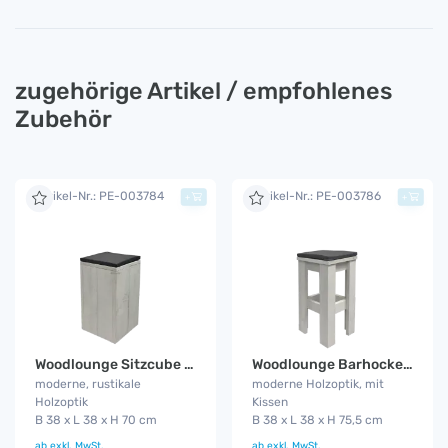
zugehörige Artikel / empfohlenes
Zubehör
Artikel-Nr.: PE-003784
Artikel-Nr.: PE-003786
+
+
Woodlounge Sitzcube XL
Woodlounge Barhocker mit Kissen
moderne, rustikale
moderne Holzoptik, mit
Holzoptik
Kissen
B 38 x L 38 x H 70 cm
B 38 x L 38 x H 75,5 cm
ab
exkl. MwSt.
ab
exkl. MwSt.