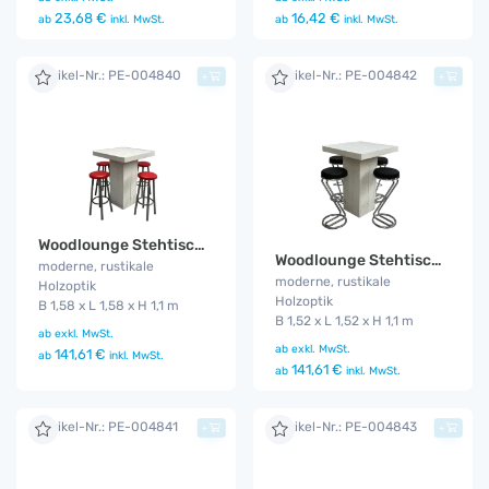
23,68 €
16,42 €
ab
inkl. MwSt.
ab
inkl. MwSt.
Artikel-Nr.: PE-004840
Artikel-Nr.: PE-004842
+
+
Woodlounge Stehtischset Rot 4P.
Woodlounge Stehtischset Z-schwarz 4P.
moderne, rustikale
moderne, rustikale
Holzoptik
Holzoptik
B 1,58 x L 1,58 x H 1,1 m
B 1,52 x L 1,52 x H 1,1 m
ab
exkl. MwSt.
ab
exkl. MwSt.
141,61 €
ab
inkl. MwSt.
141,61 €
ab
inkl. MwSt.
Artikel-Nr.: PE-004841
Artikel-Nr.: PE-004843
+
+