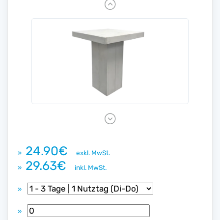
P
r
e
v
i
o
u
s
N
e
x
24.90€
»
exkl. MwSt.
t
29.63€
»
inkl. MwSt.
»
»