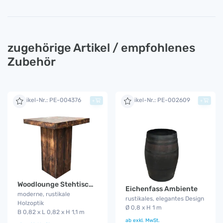
zugehörige Artikel / empfohlenes
Zubehör
Artikel-Nr.: PE-004376
Artikel-Nr.: PE-002609
+
+
Woodlounge Stehtisch Industrial
Eichenfass Ambiente
moderne, rustikale
rustikales, elegantes Design
Holzoptik
Ø 0,8 x H 1 m
B 0,82 x L 0,82 x H 1,1 m
ab
exkl. MwSt.