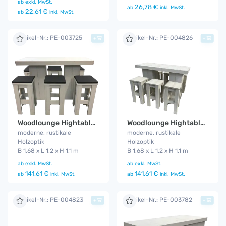
ab
exkl. MwSt.
26,78 €
ab
inkl. MwSt.
22,61 €
ab
inkl. MwSt.
Artikel-Nr.: PE-003725
Artikel-Nr.: PE-004826
+
+
Woodlounge Hightable Set V2
Woodlounge Hightable Set V1
moderne, rustikale
moderne, rustikale
Holzoptik
Holzoptik
B 1,68 x L 1,2 x H 1,1 m
B 1,68 x L 1,2 x H 1,1 m
ab
exkl. MwSt.
ab
exkl. MwSt.
141,61 €
141,61 €
ab
inkl. MwSt.
ab
inkl. MwSt.
Artikel-Nr.: PE-004823
Artikel-Nr.: PE-003782
+
+