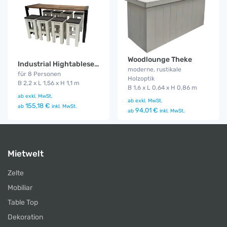
Woodlounge Theke
Industrial Hightableset 8P. 2,2 m Wood
moderne, rustikale
für 8 Personen
Holzoptik
B 2,2 x L 1,56 x H 1,1 m
B 1,6 x L 0,64 x H 0,86 m
ab
exkl. MwSt.
ab
exkl. MwSt.
155,18 €
ab
inkl. MwSt.
94,01 €
ab
inkl. MwSt.
Mietwelt
Zelte
Mobiliar
Table Top
Dekoration