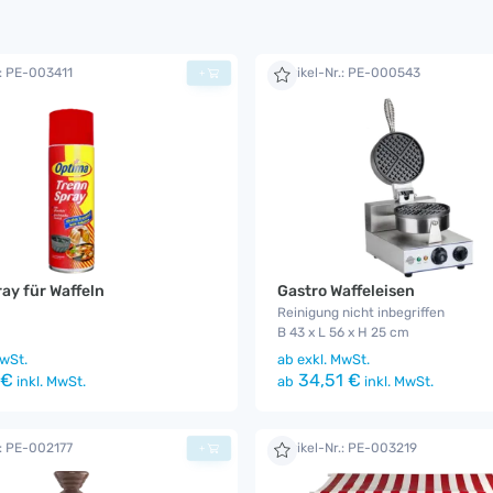
.: PE-003411
Artikel-Nr.: PE-000543
+
ay für Waffeln
Gastro Waffeleisen
Reinigung nicht inbegriffen
B 43 x L 56 x H 25 cm
wSt.
ab
exkl. MwSt.
 €
34,51 €
inkl. MwSt.
ab
inkl. MwSt.
.: PE-002177
Artikel-Nr.: PE-003219
+