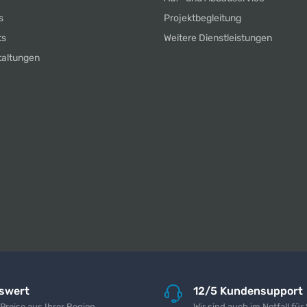
s
Projektbegleitung
ts
Weitere Dienstleistungen
taltungen
iswert
12/5 Kundensupport
 Preise aus Ihrer Region
Wir sind auch im Notfall für 