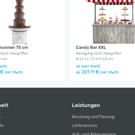
runnen 75 cm
Candy Bar XXL
nicht inbegriffen
Reinigung nicht inbegriffen
5 cm
B 2,1 x L 1,3 x H 2,5 cm
wSt.
ab
exkl. MwSt.
 €
201,11 €
inkl. MwSt.
ab
inkl. MwSt.
elt
Leistungen
s
Beratung und Planung
ts
Lieferservice
Auf- und Abbauservice