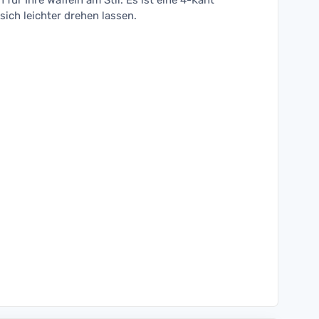
für Ihre Waffeln am Stil. Es ist eine 4-Kant
ich leichter drehen lassen.