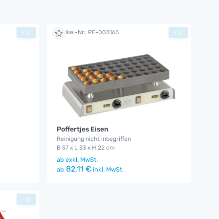
Artikel-Nr.: PE-003165
+
+
Poffertjes Eisen
Reinigung nicht inbegriffen
B 57 x L 33 x H 22 cm
ab
exkl. MwSt.
82,11 €
ab
inkl. MwSt.
+