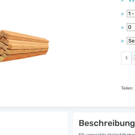
»
»
»
»
Teilen:
Beschreibung