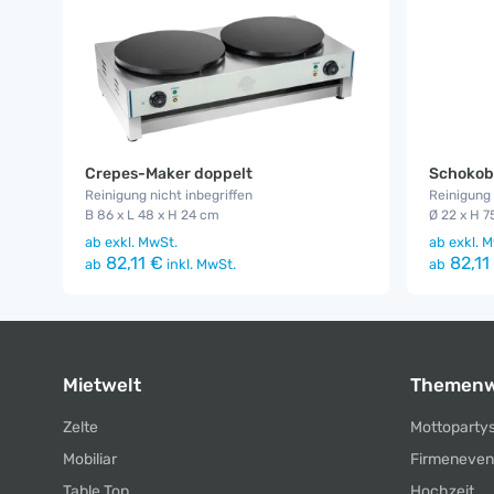
Crepes-Maker doppelt
Schokob
Reinigung nicht inbegriffen
Reinigung 
B 86 x L 48 x H 24 cm
Ø 22 x H 7
ab
exkl. MwSt.
ab
exkl. M
82,11 €
82,11
ab
inkl. MwSt.
ab
Mietwelt
Themenw
Zelte
Mottoparty
Mobiliar
Firmeneven
Table Top
Hochzeit