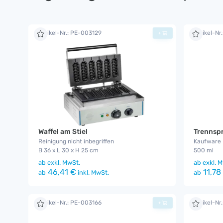
Artikel-Nr.: PE-003129
Artikel-Nr
+
Waffel am Stiel
Trennspr
Reinigung nicht inbegriffen
Kaufware
B 36 x L 30 x H 25 cm
500 ml
ab
exkl. MwSt.
ab
exkl. M
46,41 €
11,78
ab
inkl. MwSt.
ab
Artikel-Nr.: PE-003166
Artikel-Nr
+