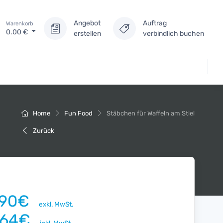
Angebot
Auftrag
Warenkorb
0.00
€
erstellen
verbindlich buchen
Home
Fun Food
Stäbchen für Waffeln am Stiel
Zurück
.90€
exkl. MwSt.
.64€