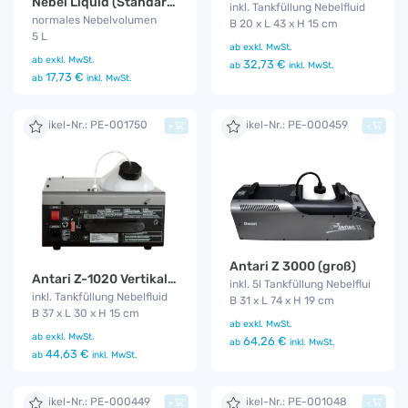
Nebel Liquid (Standard Fog Fluid)
inkl. Tankfüllung Nebelfluid
normales Nebelvolumen
B 20 x L 43 x H 15 cm
5 L
ab
exkl. MwSt.
ab
exkl. MwSt.
32,73 €
ab
inkl. MwSt.
17,73 €
ab
inkl. MwSt.
Artikel-Nr.: PE-001750
Artikel-Nr.: PE-000459
+
+
Antari Z 3000 (groß)
Antari Z-1020 Vertikal Fog Jet
inkl. 5l Tankfüllung Nebelflui
inkl. Tankfüllung Nebelfluid
B 31 x L 74 x H 19 cm
B 37 x L 30 x H 15 cm
ab
exkl. MwSt.
ab
exkl. MwSt.
64,26 €
ab
inkl. MwSt.
44,63 €
ab
inkl. MwSt.
Artikel-Nr.: PE-000449
Artikel-Nr.: PE-001048
+
+