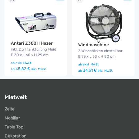
Antari Z300 II Hazer
Windmaschine
inkl. 2,5 l Tankfüllung Fluid
3 Windstärken einstellbar
B 30 x L 60 x H 29 cm
B 73 x L 33 x H 80 cm
ab
exkl. MwSt.
ab
exkl. MwSt.
45,82 €
ab
inkl. MwSt.
34,51 €
ab
inkl. MwSt.
Mietwelt
Zelte
Mobiliar
Table Top
Dekoration