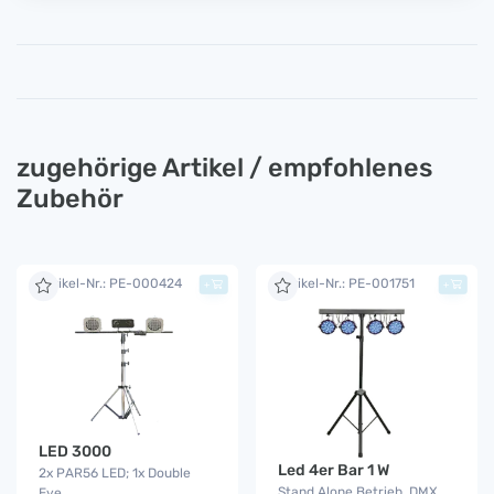
zugehörige Artikel / empfohlenes
Zubehör
Artikel-Nr.: PE-000424
Artikel-Nr.: PE-001751
+
+
LED 3000
Led 4er Bar 1 W
2x PAR56 LED; 1x Double
Stand Alone Betrieb, DMX
Eye