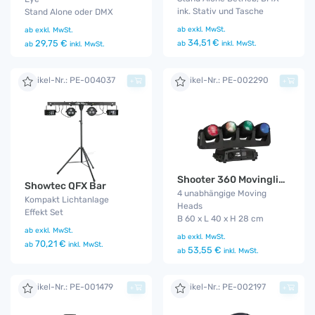
ink. Stativ und Tasche
Stand Alone oder DMX
ab
exkl. MwSt.
ab
exkl. MwSt.
34,51 €
29,75 €
ab
inkl. MwSt.
ab
inkl. MwSt.
Artikel-Nr.: PE-004037
Artikel-Nr.: PE-002290
+
+
Shooter 360 Movinglight
Showtec QFX Bar
4 unabhängige Moving
Kompakt Lichtanlage
Heads
Effekt Set
B 60 x L 40 x H 28 cm
ab
exkl. MwSt.
ab
exkl. MwSt.
70,21 €
ab
inkl. MwSt.
53,55 €
ab
inkl. MwSt.
Artikel-Nr.: PE-001479
Artikel-Nr.: PE-002197
+
+