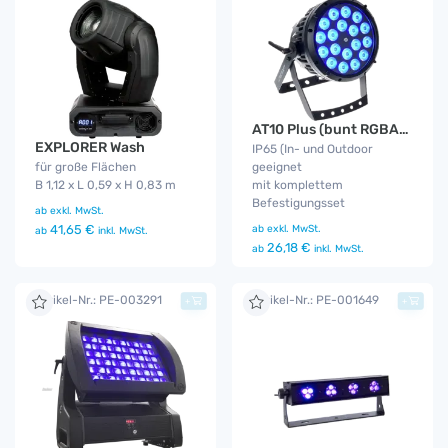
AT10 Plus (bunt RGBA) IP65
EXPLORER Wash
IP65 (In- und Outdoor
für große Flächen
geeignet
B 1,12 x L 0,59 x H 0,83 m
mit komplettem
Befestigungsset
ab
exkl. MwSt.
41,65 €
ab
exkl. MwSt.
ab
inkl. MwSt.
26,18 €
ab
inkl. MwSt.
Artikel-Nr.: PE-003291
Artikel-Nr.: PE-001649
+
+