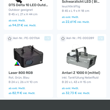
Schwarzlicht LED ( Blacklight - UV )
DTS Delta 10 LED Outdoor Funk
leuchtkräftig
Outdoor geeignet
B 45 x L 9 x H 18 cm
B 45 x L 21 x H 44 cm
ab
exkl. MwSt.
ab
exkl. MwSt.
22,61 €
ab
inkl. MwSt.
94,01 €
ab
inkl. MwSt.
Artikel-Nr.: PE-001764
Artikel-Nr.: PE-000289
+
+
Laser 800 RGB
Antari Z 1000 II (mittel)
Rot, Grün, Blau
inkl. Tankfüllung Nebelfluid
B 24 x L 26 x H 10 cm
B 20 x L 43 x H 15 cm
ab
exkl. MwSt.
ab
exkl. MwSt.
82,11 €
32,73 €
ab
inkl. MwSt.
ab
inkl. MwSt.