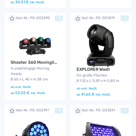
34,51 €
ab
inkl. MwSt.
Artikel-Nr.: PE-002290
Artikel-Nr.: PE-001479
+
+
Shooter 360 Movinglight
4 unabhängige Moving
EXPLORER Wash
Heads
für große Flächen
B 60 x L 40 x H 28 cm
B 1,12 x L 0,59 x H 0,83 m
ab
exkl. MwSt.
ab
exkl. MwSt.
53,55 €
ab
inkl. MwSt.
41,65 €
ab
inkl. MwSt.
Artikel-Nr.: PE-002197
Artikel-Nr.: PE-003291
+
+