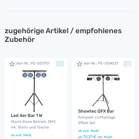
zugehörige Artikel / empfohlenes
Zubehör
Artikel-Nr.: PE-001751
Artikel-Nr.: PE-004037
+
+
Showtec QFX Bar
Led 4er Bar 1 W
Kompakt Lichtanlage
Stand Alone Betrieb, DMX
Effekt Set
ink. Stativ und Tasche
ab
exkl. MwSt.
ab
exkl. MwSt.
70,21 €
ab
inkl. MwSt.