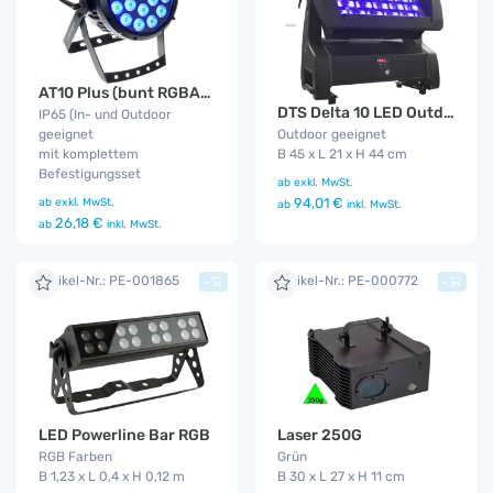
AT10 Plus (bunt RGBA) IP65
DTS Delta 10 LED Outdoor Funk
IP65 (In- und Outdoor
geeignet
Outdoor geeignet
mit komplettem
B 45 x L 21 x H 44 cm
Befestigungsset
ab
exkl. MwSt.
ab
exkl. MwSt.
94,01 €
ab
inkl. MwSt.
26,18 €
ab
inkl. MwSt.
Artikel-Nr.: PE-001865
Artikel-Nr.: PE-000772
+
+
LED Powerline Bar RGB
Laser 250G
RGB Farben
Grün
B 1,23 x L 0,4 x H 0,12 m
B 30 x L 27 x H 11 cm