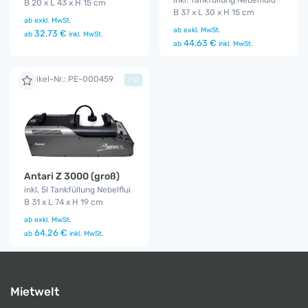
B 20 x L 43 x H 15 cm
B 37 x L 30 x H 15 cm
ab
exkl. MwSt.
ab
exkl. MwSt.
32,73 €
ab
inkl. MwSt.
44,63 €
ab
inkl. MwSt.
Artikel-Nr.: PE-000459
+
Antari Z 3000 (groß)
inkl. 5l Tankfüllung Nebelflui
B 31 x L 74 x H 19 cm
ab
exkl. MwSt.
64,26 €
ab
inkl. MwSt.
Mietwelt