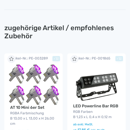
zugehörige Artikel / empfohlenes
Zubehör
Artikel-Nr.: PE-003289
Artikel-Nr.: PE-001865
+
+
LED Powerline Bar RGB
AT 10 Mini 6er Set
RGB Farben
RGBA Farbmischung
B 1,23 x L 0,4 x H 0,12 m
B 13,00 x L 13,00 x H 26,00
cm
ab
exkl. MwSt.
17,85 €