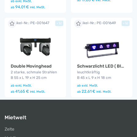
ab
inkl. MwSt.
ab
exkl. MwSt.
94,01 €
ab
inkl. MwSt.
Artikel-Nr.: PE-001647
Artikel-Nr.: PE-001649
+
+
Double Movinghead
Schwarzlicht LED ( Blacklight - UV )
2 starke, schmale Strahlen
leuchtkräftig
B 55 x L 19 x H 25 cm
B 45 x L 9 x H 18 cm
ab
exkl. MwSt.
ab
exkl. MwSt.
41,65 €
22,61 €
ab
inkl. MwSt.
ab
inkl. MwSt.
Mietwelt
Zelte