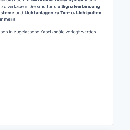
wendest du um
Mikrofone
,
Boxensysteme
und
zu verkabeln. Sie sind für die
Signalverbindung
ysteme
und
Lichtanlagen zu Ton- u. Lichtpulten
,
immern
.
sen in zugelassene Kabelkanäle verlegt werden.