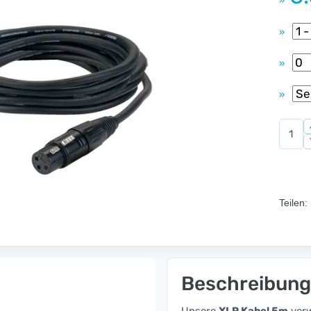
»
»
»
»
Teilen:
Beschreibung