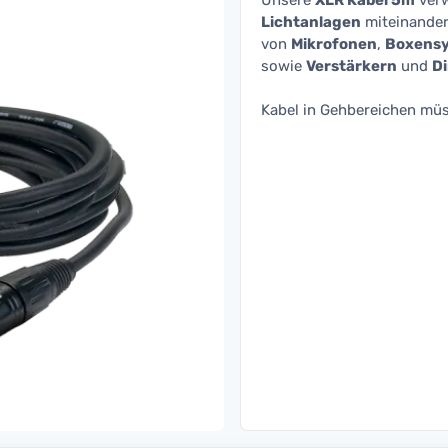
Unsere
XLR Kabel 5m
ver
Lichtanlagen
miteinander 
von
Mikrofonen
,
Boxens
sowie
Verstärkern
und
D
Kabel in Gehbereichen müs