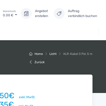
Angebot
Auftrag
Warenkorb
0.00
€
erstellen
verbindlich buchen
Home
Licht
XLR-Kabel 3 Pol. 5 m
Zurück
.50€
exkl. MwSt.
.35€