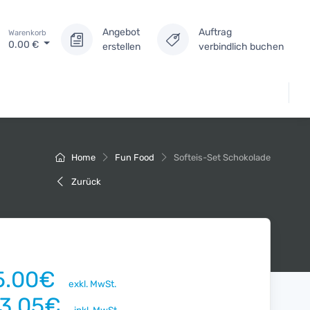
Angebot
Auftrag
Warenkorb
0.00
€
erstellen
verbindlich buchen
Home
Fun Food
Softeis-Set Schokolade
Zurück
5.00€
exkl. MwSt.
13.05€