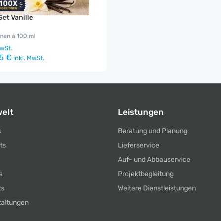
Set Vanille
onen á 100 ml
wSt.
5 €
inkl. MwSt.
elt
Leistungen
s
Beratung und Planung
ts
Lieferservice
Auf- und Abbauservice
s
Projektbegleitung
ts
Weitere Dienstleistungen
taltungen