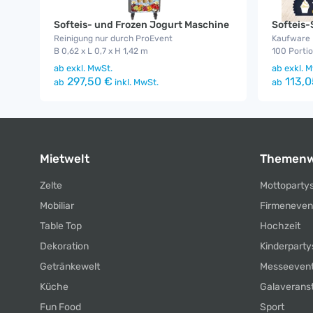
Softeis- und Frozen Jogurt Maschine
Softeis-
Reinigung nur durch ProEvent
Kaufware
B 0,62 x L 0,7 x H 1,42 m
100 Porti
ab
exkl. MwSt.
ab
exkl. M
297,50 €
113,0
ab
inkl. MwSt.
ab
Mietwelt
Themenw
Zelte
Mottoparty
Mobiliar
Firmeneven
Table Top
Hochzeit
Dekoration
Kinderparty
Getränkewelt
Messeeven
Küche
Galaverans
Fun Food
Sport