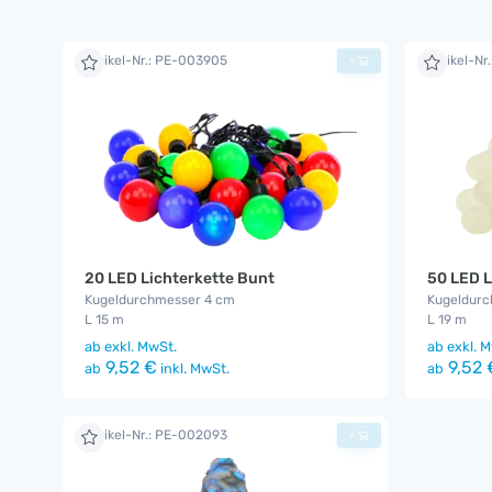
Artikel-Nr.: PE-003905
Artikel-Nr
+
20 LED Lichterkette Bunt
50 LED L
Kugeldurchmesser 4 cm
Kugeldurc
L 15 m
L 19 m
ab
exkl. MwSt.
ab
exkl. M
9,52 €
9,52 
ab
inkl. MwSt.
ab
Artikel-Nr.: PE-002093
+