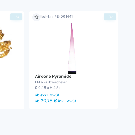
Artikel-Nr.: PE-001441
+
+
Aircone Pyramide
LED-Farbwechsler
Ø 0,48 x H 2,5 m
ab
exkl. MwSt.
29,75 €
ab
inkl. MwSt.