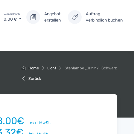
Angebot
Auftrag
Warenkorb
0.00
€
erstellen
verbindlich buchen
Home
Licht
Stehlampe ,,JIMMY'' Schwarz
Zurück
8.00€
exkl. MwSt.
3.32€