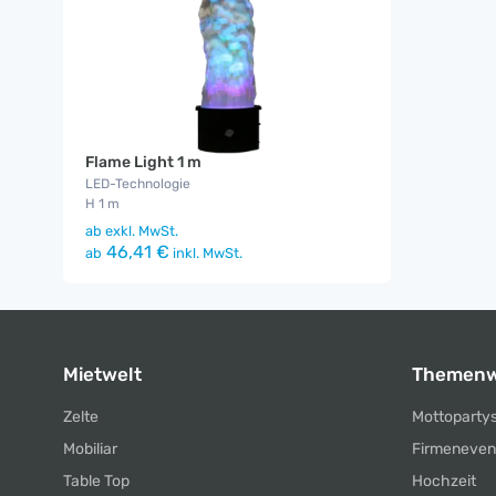
Flame Light 1 m
LED-Technologie
H 1 m
ab
exkl. MwSt.
46,41 €
ab
inkl. MwSt.
Mietwelt
Themenw
Zelte
Mottoparty
Mobiliar
Firmeneven
Table Top
Hochzeit