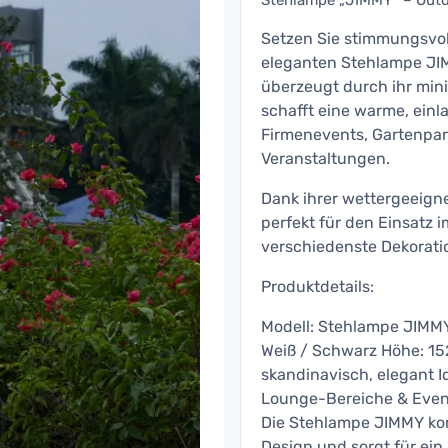
Stehlampe „JIMMY“ – Outdo
Setzen Sie stimmungsvoll
eleganten Stehlampe JI
überzeugt durch ihr mini
schafft eine warme, einl
Firmenevents, Gartenpar
Veranstaltungen.
Dank ihrer wettergeeign
perfekt für den Einsatz 
verschiedenste Dekorati
Produktdetails:
Modell: Stehlampe JIMMY
Weiß / Schwarz Höhe: 15
skandinavisch, elegant I
Lounge-Bereiche & Even
Die Stehlampe JIMMY kom
Design und sorgt für ein