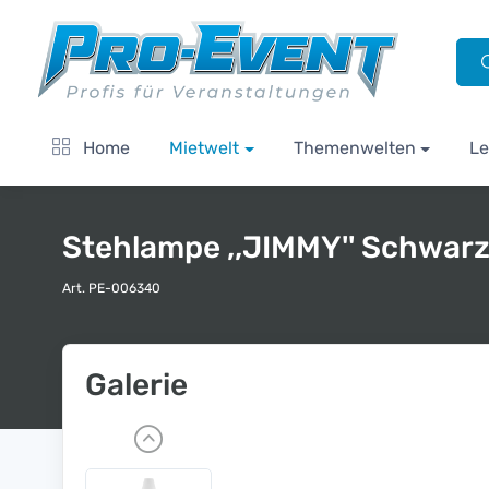
Home
Mietwelt
Themenwelten
Le
Stehlampe ,,JIMMY'' Schwar
Art. PE-006340
Galerie
P
r