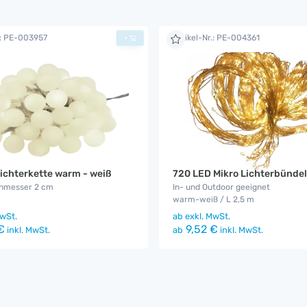
.: PE-003957
Artikel-Nr.: PE-004361
+
ichterkette warm - weiß
720 LED Mikro Lichterbündel
hmesser 2 cm
In- und Outdoor geeignet
warm-weiß / L 2,5 m
wSt.
ab
exkl. MwSt.
€
9,52 €
inkl. MwSt.
ab
inkl. MwSt.