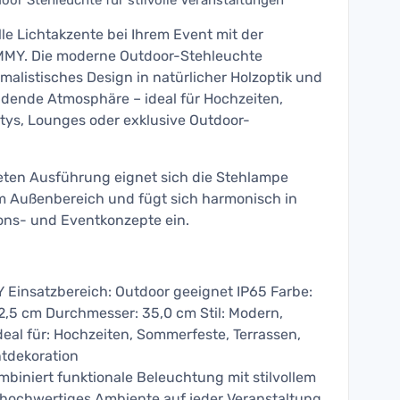
or Stehleuchte für stilvolle Veranstaltungen
e Lichtakzente bei Ihrem Event mit der
MMY. Die moderne Outdoor-Stehleuchte
malistisches Design in natürlicher Holzoptik und
adende Atmosphäre – ideal für Hochzeiten,
tys, Lounges oder exklusive Outdoor-
eten Ausführung eignet sich die Stehlampe
im Außenbereich und fügt sich harmonisch in
ons- und Eventkonzepte ein.
 Einsatzbereich: Outdoor geeignet IP65 Farbe:
2,5 cm Durchmesser: 35,0 cm Stil: Modern,
deal für: Hochzeiten, Sommerfeste, Terrassen,
tdekoration
biniert funktionale Beleuchtung mit stilvollem
 hochwertiges Ambiente auf jeder Veranstaltung.