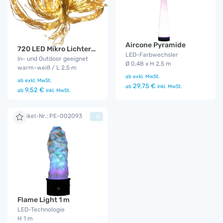
Aircone Pyramide
720 LED Mikro Lichterbündel
LED-Farbwechsler
In- und Outdoor geeignet
Ø 0,48 x H 2,5 m
warm-weiß / L 2,5 m
ab
exkl. MwSt.
ab
exkl. MwSt.
29,75 €
ab
inkl. MwSt.
9,52 €
ab
inkl. MwSt.
Artikel-Nr.: PE-002093
+
Flame Light 1 m
LED-Technologie
H 1 m