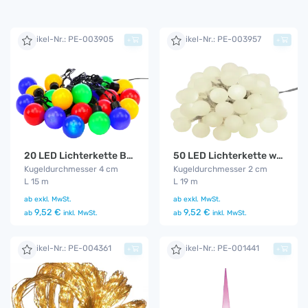
Artikel-Nr.: PE-003905
Artikel-Nr.: PE-003957
+
+
20 LED Lichterkette Bunt
50 LED Lichterkette warm - weiß
Kugeldurchmesser 4 cm
Kugeldurchmesser 2 cm
L 15 m
L 19 m
ab
exkl. MwSt.
ab
exkl. MwSt.
9,52 €
9,52 €
ab
inkl. MwSt.
ab
inkl. MwSt.
Artikel-Nr.: PE-004361
Artikel-Nr.: PE-001441
+
+