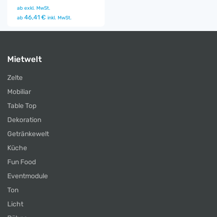
ab
exkl. MwSt.
46,41 €
ab
inkl. MwSt.
Mietwelt
Zelte
Mobiliar
Table Top
Dekoration
Getränkewelt
Küche
Fun Food
Eventmodule
Ton
Licht