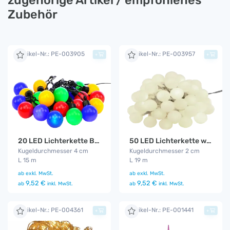
Zubehör
Artikel-Nr.: PE-003905
Artikel-Nr.: PE-003957
+
+
20 LED Lichterkette Bunt
50 LED Lichterkette warm - weiß
Kugeldurchmesser 4 cm
Kugeldurchmesser 2 cm
L 15 m
L 19 m
ab
exkl. MwSt.
ab
exkl. MwSt.
9,52 €
9,52 €
ab
inkl. MwSt.
ab
inkl. MwSt.
Artikel-Nr.: PE-004361
Artikel-Nr.: PE-001441
+
+