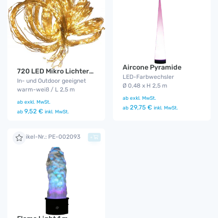
Aircone Pyramide
720 LED Mikro Lichterbündel
LED-Farbwechsler
In- und Outdoor geeignet
Ø 0,48 x H 2,5 m
warm-weiß / L 2,5 m
ab
exkl. MwSt.
ab
exkl. MwSt.
29,75 €
ab
inkl. MwSt.
9,52 €
ab
inkl. MwSt.
Artikel-Nr.: PE-002093
+