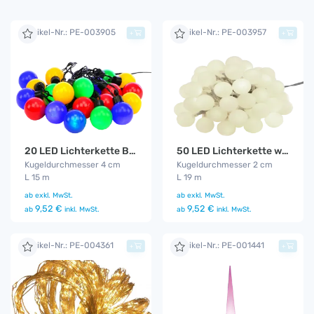
Artikel-Nr.: PE-003905
Artikel-Nr.: PE-003957
+
+
20 LED Lichterkette Bunt
50 LED Lichterkette warm - weiß
Kugeldurchmesser 4 cm
Kugeldurchmesser 2 cm
L 15 m
L 19 m
ab
exkl. MwSt.
ab
exkl. MwSt.
9,52 €
9,52 €
ab
inkl. MwSt.
ab
inkl. MwSt.
Artikel-Nr.: PE-004361
Artikel-Nr.: PE-001441
+
+