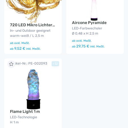
Aircone Pyramide
720 LED Mikro Lichterbündel
LED-Farbwechsler
In- und Outdoor geeignet
Ø 0,48 x H 2,5 m
warm-weiß / L 2,5 m
ab
exkl. MwSt.
ab
exkl. MwSt.
29,75 €
ab
inkl. MwSt.
9,52 €
ab
inkl. MwSt.
Artikel-Nr.: PE-002093
+
Flame Light 1 m
LED-Technologie
H 1 m