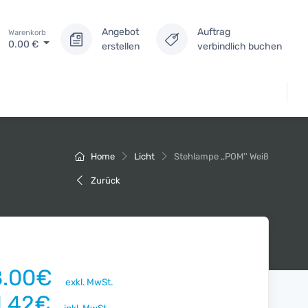
Angebot
Auftrag
Warenkorb
0.00
€
erstellen
verbindlich buchen
Home
Licht
Stehlampe ,,POM'' Weiß
Zurück
8.00€
exkl. MwSt.
1.42€