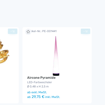
Artikel-Nr.: PE-001441
+
+
Aircone Pyramide
LED-Farbwechsler
Ø 0,48 x H 2,5 m
ab
exkl. MwSt.
29,75 €
ab
inkl. MwSt.