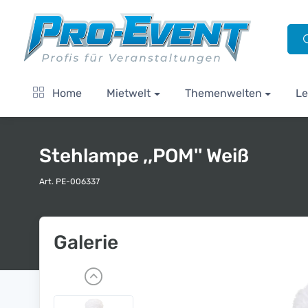
Home
Mietwelt
Themenwelten
Le
Stehlampe ,,POM'' Weiß
Art. PE-006337
Galerie
P
r