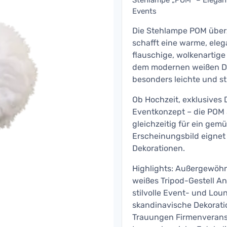
Stehlampe „POM“ – Elegante
Events
Die Stehlampe POM über
schafft eine warme, eleg
flauschige, wolkenartig
dem modernen weißen Dre
besonders leichte und sti
Ob Hochzeit, exklusives
Eventkonzept – die POM S
gleichzeitig für ein gem
Erscheinungsbild eignet 
Dekorationen.
Highlights: Außergewöhn
weißes Tripod-Gestell A
stilvolle Event- und Lou
skandinavische Dekorati
Trauungen Firmenverans