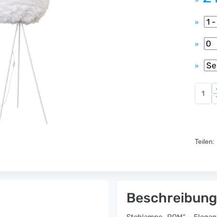
»
»
»
»
Teilen:
Beschreibung