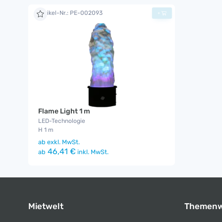
Artikel-Nr.: PE-002093
+
Flame Light 1 m
LED-Technologie
H 1 m
ab
exkl. MwSt.
46,41 €
ab
inkl. MwSt.
Mietwelt
Themenw