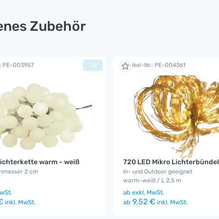
lenes Zubehör
.: PE-003957
Artikel-Nr.: PE-004361
+
ichterkette warm - weiß
720 LED Mikro Lichterbündel
hmesser 2 cm
In- und Outdoor geeignet
warm-weiß / L 2,5 m
wSt.
ab
exkl. MwSt.
€
9,52 €
inkl. MwSt.
ab
inkl. MwSt.