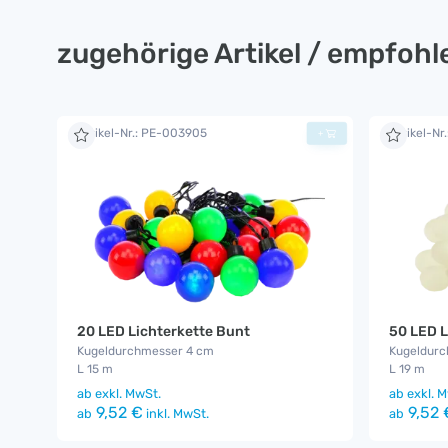
zugehörige Artikel / empfoh
Artikel-Nr.: PE-003905
Artikel-Nr
+
20 LED Lichterkette Bunt
50 LED L
Kugeldurchmesser 4 cm
Kugeldurc
L 15 m
L 19 m
ab
exkl. MwSt.
ab
exkl. M
9,52 €
9,52 
ab
inkl. MwSt.
ab