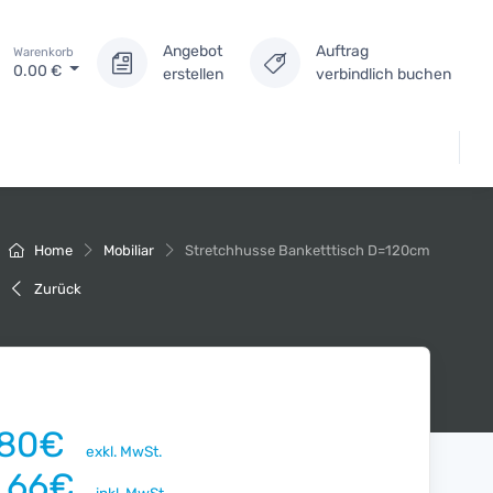
Angebot
Auftrag
Warenkorb
0.00
€
erstellen
verbindlich buchen
Home
Mobiliar
Stretchhusse Banketttisch D=120cm
Zurück
.80€
exkl. MwSt.
1.66€