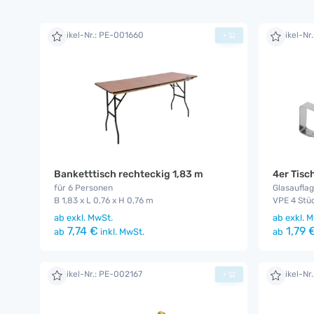
Artikel-Nr.: PE-001660
Artikel-Nr
+
Banketttisch rechteckig 1,83 m
4er Tis
für 6 Personen
Glasaufla
B 1,83 x L 0,76 x H 0,76 m
VPE 4 Stüc
ab
exkl. MwSt.
ab
exkl. M
7,74 €
1,79 
ab
inkl. MwSt.
ab
Artikel-Nr.: PE-002167
Artikel-Nr
+