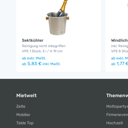
Sektkühler
Windlich
Reinigung nicht inbegriffen
inkl. Reini
VPE 1 Stück, 5 l / H 19 cm
VPE 8 Stü
ab
exkl. MwSt.
ab
exkl. M
5,83 €
1,77 
ab
inkl. MwSt.
ab
Mietwelt
Themenw
Zelte
Mottoparty
Mobiliar
Firmeneven
Table Top
Hochzeit