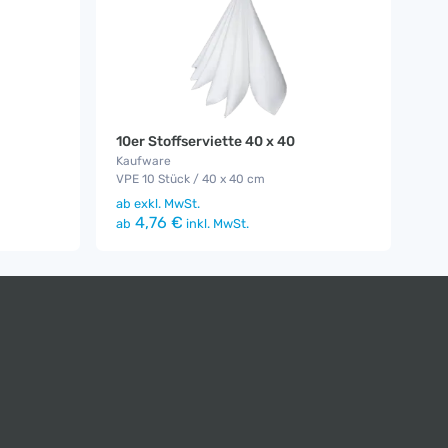
10er Stoffserviette 40 x 40
Kaufware
VPE 10 Stück / 40 x 40 cm
ab
exkl. MwSt.
4,76 €
ab
inkl. MwSt.