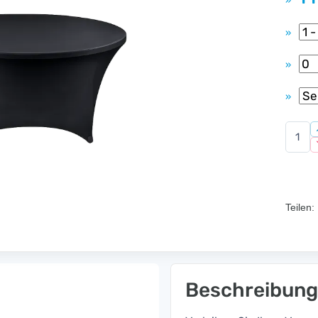
»
»
»
»
Teilen:
Beschreibung