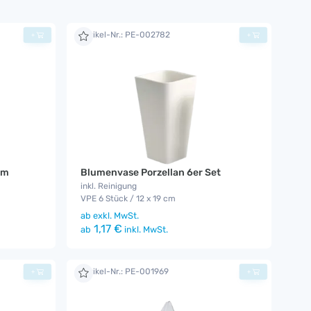
Artikel-Nr.: PE-002782
+
+
cm
Blumenvase Porzellan 6er Set
inkl. Reinigung
VPE 6 Stück / 12 x 19 cm
ab
exkl. MwSt.
1,17 €
ab
inkl. MwSt.
Artikel-Nr.: PE-001969
+
+