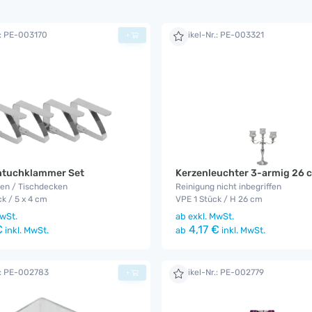
.: PE-003170
Artikel-Nr.: PE-003321
+
chtuchklammer Set
Kerzenleuchter 3-armig 26 
gen / Tischdecken
Reinigung nicht inbegriffen
k / 5 x 4 cm
VPE 1 Stück / H 26 cm
wSt.
ab
exkl. MwSt.
€
4,17 €
inkl. MwSt.
ab
inkl. MwSt.
.: PE-002783
Artikel-Nr.: PE-002779
+