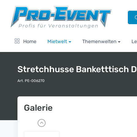
Home
Mietwelt
Themenwelten
Le
Stretchhusse Banketttisch 
Art. PE-006270
Galerie
P
r