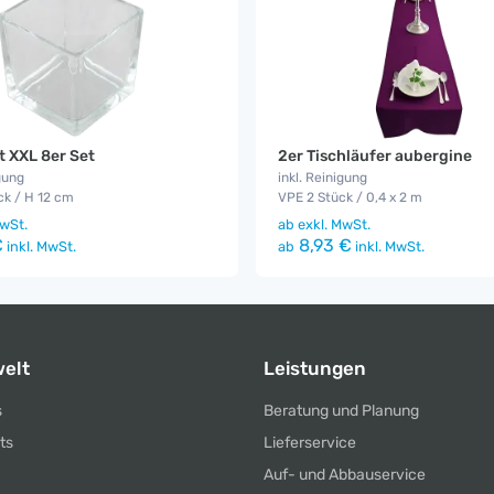
t XXL 8er Set
2er Tischläufer aubergine
gung
inkl. Reinigung
ck / H 12 cm
VPE 2 Stück / 0,4 x 2 m
wSt.
ab
exkl. MwSt.
€
8,93 €
inkl. MwSt.
ab
inkl. MwSt.
elt
Leistungen
s
Beratung und Planung
ts
Lieferservice
Auf- und Abbauservice