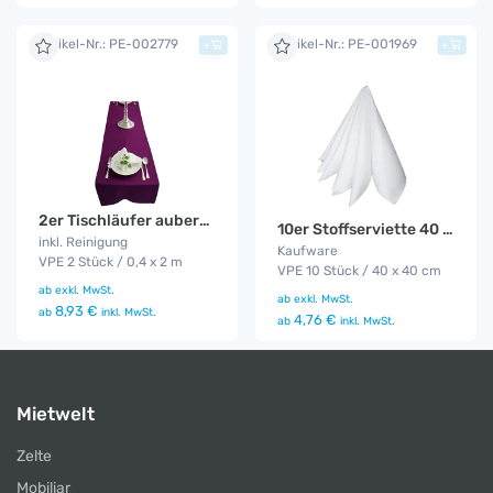
Artikel-Nr.: PE-002779
Artikel-Nr.: PE-001969
+
+
2er Tischläufer aubergine
10er Stoffserviette 40 x 40
inkl. Reinigung
Kaufware
VPE 2 Stück / 0,4 x 2 m
VPE 10 Stück / 40 x 40 cm
ab
exkl. MwSt.
ab
exkl. MwSt.
8,93 €
ab
inkl. MwSt.
4,76 €
ab
inkl. MwSt.
Mietwelt
Zelte
Mobiliar