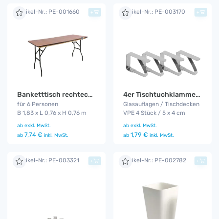
Artikel-Nr.: PE-001660
Artikel-Nr.: PE-003170
+
+
Banketttisch rechteckig 1,83 m
4er Tischtuchklammer Set
für 6 Personen
Glasauflagen / Tischdecken
B 1,83 x L 0,76 x H 0,76 m
VPE 4 Stück / 5 x 4 cm
ab
exkl. MwSt.
ab
exkl. MwSt.
7,74 €
1,79 €
ab
inkl. MwSt.
ab
inkl. MwSt.
Artikel-Nr.: PE-003321
Artikel-Nr.: PE-002782
+
+