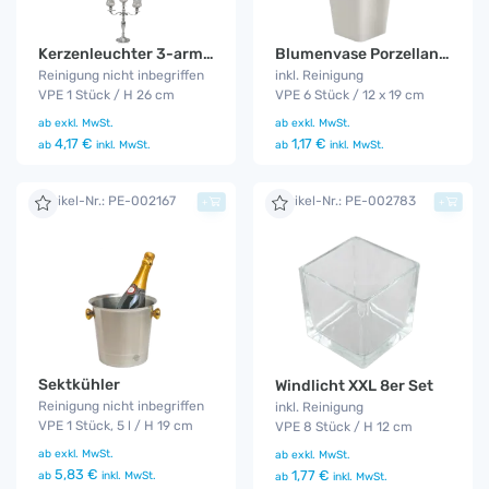
Blumenvase Porzellan 6er Set
Kerzenleuchter 3-armig 26 cm
inkl. Reinigung
Reinigung nicht inbegriffen
VPE 6 Stück / 12 x 19 cm
VPE 1 Stück / H 26 cm
ab
exkl. MwSt.
ab
exkl. MwSt.
1,17 €
4,17 €
ab
inkl. MwSt.
ab
inkl. MwSt.
Artikel-Nr.: PE-002167
Artikel-Nr.: PE-002783
+
+
Sektkühler
Windlicht XXL 8er Set
Reinigung nicht inbegriffen
inkl. Reinigung
VPE 1 Stück, 5 l / H 19 cm
VPE 8 Stück / H 12 cm
ab
exkl. MwSt.
ab
exkl. MwSt.
5,83 €
1,77 €
ab
inkl. MwSt.
ab
inkl. MwSt.