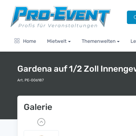
Home
Mietwelt
Themenwelten
Le
Gardena auf 1/2 Zoll Inneng
Art. PE-006187
Galerie
P
r