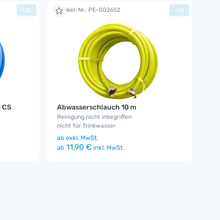
Artikel-Nr.: PE-002652
+
+
t CS
Abwasserschlauch 10 m
Reinigung nicht inbegriffen
nicht für Trinkwasser
ab
exkl. MwSt.
11,90 €
ab
inkl. MwSt.