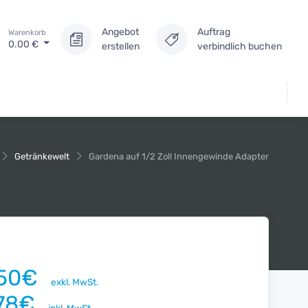
Angebot
Auftrag
Warenkorb
0.00
€
erstellen
verbindlich buchen
Getränkewelt
Gardena auf 1/2 Zoll Innengewinde Adapter
k
.50€
exkl. MwSt.
.78€