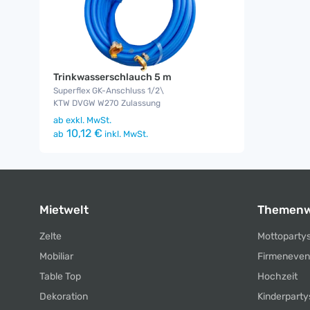
Trinkwasserschlauch 5 m
Superflex GK-Anschluss 1/2\
KTW DVGW W270 Zulassung
ab
exkl. MwSt.
10,12 €
ab
inkl. MwSt.
Mietwelt
Themenw
Zelte
Mottoparty
Mobiliar
Firmeneven
Table Top
Hochzeit
Dekoration
Kinderparty