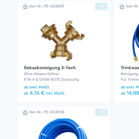
Artikel-Nr.: PE-002839
Artikel-Nr
+
Gekaabzweigung 3-fach
Ohne Absperrhähne
Reinigung 
KTW A & DVGW W270 Zulassung
Für Trink
ab
exkl. MwSt.
ab
exkl. M
4,76 €
14,88
ab
inkl. MwSt.
ab
Artikel-Nr.: PE-002838
+