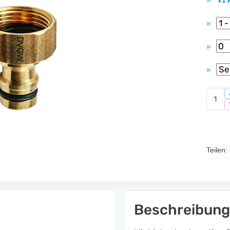
»
»
»
»
Teilen:
Beschreibung