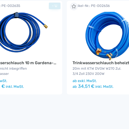
.: PE-002635
Artikel-Nr.: PE-002636
+
Trinkwasserschlauch 10 m Gardena-Plus
Trinkwasserschlauch beheiz
nicht inbegriffen
20m mit KTW DVGW W270 Zul.
wasser
3/4 Zoll 230V 200W
wSt.
ab
exkl. MwSt.
 €
34,51 €
inkl. MwSt.
ab
inkl. MwSt.