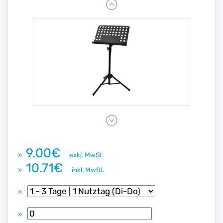
P
r
e
v
i
o
u
s
N
e
x
9.00€
»
exkl. MwSt.
t
10.71€
»
inkl. MwSt.
»
»