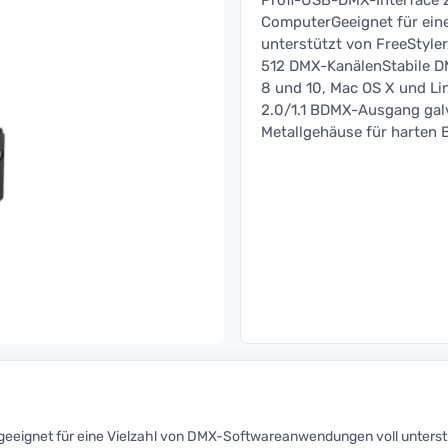
Profi-USB-DMX-Interface 
ComputerGeeignet für ein
unterstützt von FreeStyl
512 DMX-KanälenStabile D
8 und 10, Mac OS X und Li
2.0/1.1 BDMX-Ausgang gal
Metallgehäuse für harte
eeignet für eine Vielzahl von DMX-Softwareanwendungen voll unters