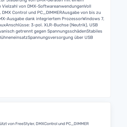
zur Steuerung von DMX-Geräten mit einem
e Vielzahl von DMX-SoftwareanwendungenVoll
er, DMX Control und PC_DIMMERAusgabe von bis zu
MX-Ausgabe dank integriertem ProzessorWindows 7,
nuxAnschlüsse: 3-pol. XLR-Buchse (Neutrik), USB
vanisch getrennt gegen SpannungsschädenStabiles
n BühneneinsatzSpannungsversorgung über USB
tützt von FreeStyler, DMXControl und PC_DIMMER