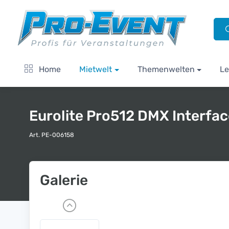
Home
Mietwelt
Themenwelten
Le
Eurolite Pro512 DMX Interfa
Art. PE-006158
Galerie
P
r