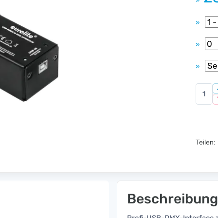
»
»
»
»
Teilen:
Beschreibung