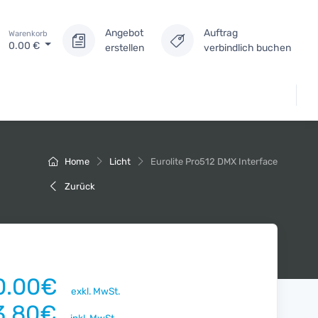
Angebot
Auftrag
Warenkorb
0.00
€
erstellen
verbindlich buchen
Home
Licht
Eurolite Pro512 DMX Interface
Zurück
0.00€
exkl. MwSt.
3.80€