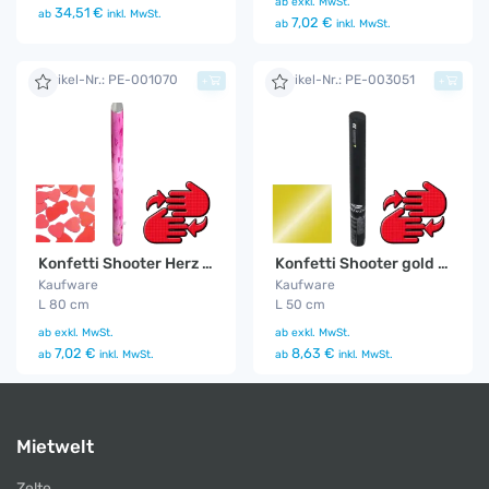
ab
exkl. MwSt.
34,51 €
ab
inkl. MwSt.
7,02 €
ab
inkl. MwSt.
Artikel-Nr.: PE-001070
Artikel-Nr.: PE-003051
+
+
Konfetti Shooter Herz 80 cm
Konfetti Shooter gold 50 cm
Kaufware
Kaufware
L 80 cm
L 50 cm
ab
exkl. MwSt.
ab
exkl. MwSt.
7,02 €
8,63 €
ab
inkl. MwSt.
ab
inkl. MwSt.
Mietwelt
Zelte