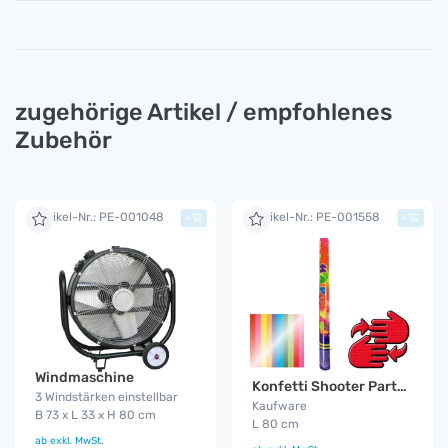
zugehörige Artikel / empfohlenes
Zubehör
Artikel-Nr.: PE-001048
Artikel-Nr.: PE-001558
+
+
Windmaschine
Konfetti Shooter Party 80 cm
3 Windstärken einstellbar
Kaufware
B 73 x L 33 x H 80 cm
L 80 cm
ab
exkl. MwSt.