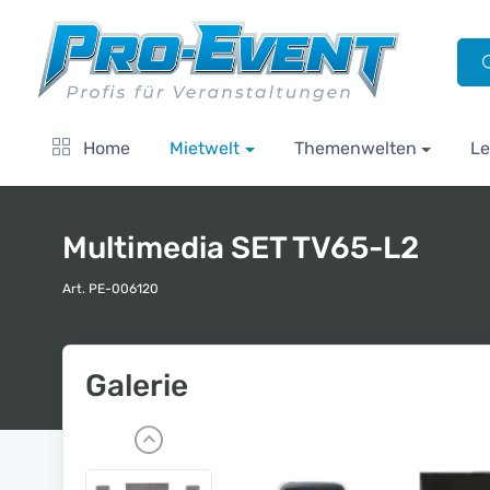
Home
Mietwelt
Themenwelten
Le
Multimedia SET TV65-L2
Art. PE-006120
Galerie
P
r