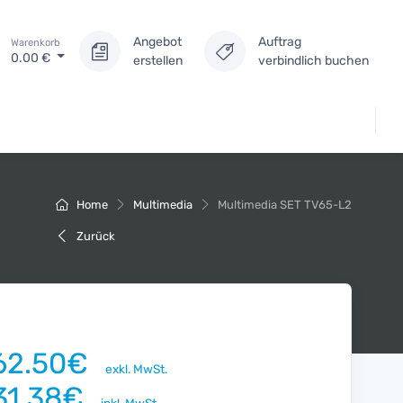
Angebot
Auftrag
Warenkorb
0.00
€
erstellen
verbindlich buchen
Home
Multimedia
Multimedia SET TV65-L2
Zurück
62.50€
exkl. MwSt.
31.38€