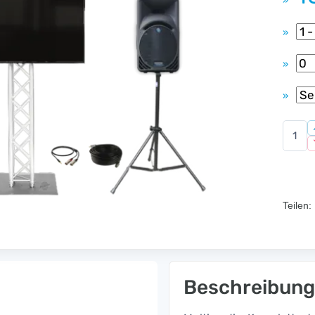
»
»
»
»
Teilen:
Beschreibung