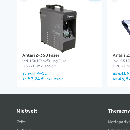
Antari Z-350 Fazer
Antari Z
inkl. 1,30 l Tankfüllung Fluid
inkl. 2,5 l
B 33 x L 32 x H 16 cm
B 30 x L 6
ab
exkl. MwSt.
ab
exkl. M
52,24 €
45,8
ab
inkl. MwSt.
ab
Mietwelt
Themenw
Zelte
Mottoparty