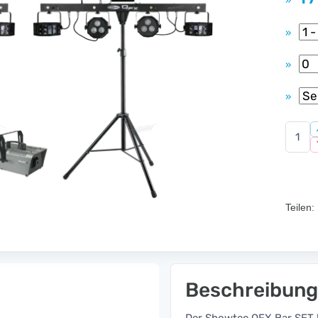
»
»
»
»
Teilen:
Beschreibung