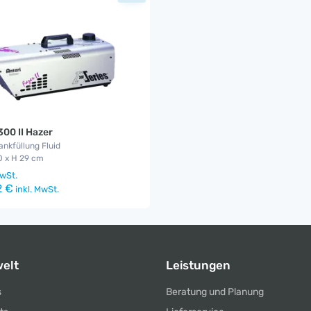
300 II Hazer
 Tankfüllung Fluid
0 x H 29 cm
wSt.
2 €
inkl. MwSt.
elt
Leistungen
s
Beratung und Planung