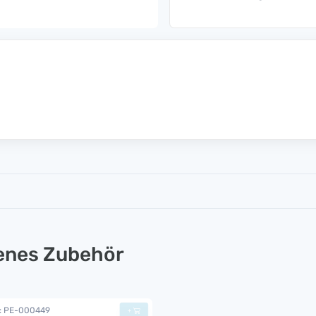
lenes Zubehör
.: PE-000449
+