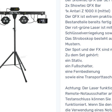
Der Showtec QFX Bar SET 
2x Showtec QFX Bar
1x Antari Z 1000 II (mittel)
Der QFX ist extrem praktis
Bestandteile bereits fertig
Der rot-grüne Laser ist mi
Schlüsselverriegelung sow
Das Stroboskop besteht a
Mustern.
Der Spot und der FX sind 
Zu dem Set gehört:
ein Stativ,
ein Fußschalter,
eine Fernbedienung
sowie eine Transporttasch
Achtung: Der Laser funktio
Remote-Notausschalter ang
Testanschluss können Sie
funktioniert. Wenn Sie den
die Verwendung eines Nota