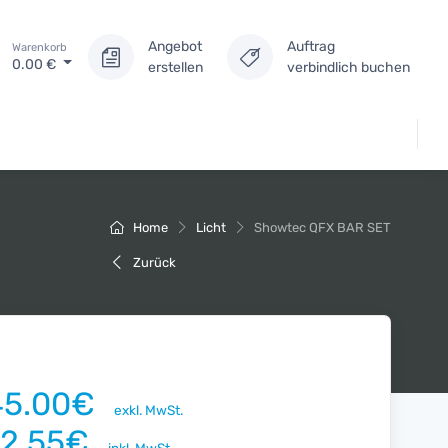
Angebot
Auftrag
Warenkorb
0.00
€
erstellen
verbindlich buchen
Home
Licht
Showtec QFX BAR SET
Zurück
45.00€
exkl. MwSt.
72.55€