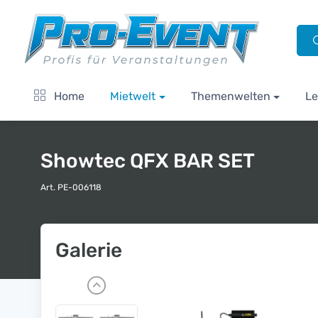
Home
Mietwelt
Themenwelten
Le
Showtec QFX BAR SET
Art. PE-006118
Galerie
P
r