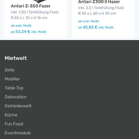
Antari Z300 II Hazer
Antari Z-350 Fazer
inkl. 2,5 l Tankfüllung Fluid
inkl. 1,30 l Tankfüllung Fluid
B 30 x L 60 x H 29 cm
B 33 x L 32 x H 16 cm
ab
exkl. MwSt.
ab
exkl. MwSt.
45,82 €
ab
inkl. MwSt.
52,24 €
ab
inkl. MwSt.
Mietwelt
Zelte
Mobiliar
Table Top
Dekoration
Getränkewelt
Küche
Fun Food
Eventmodule