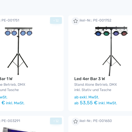
.: PE-001751
Artikel-Nr.: PE-001752
+
Bar 1 W
Led 4er Bar 3 W
ne Betrieb, DMX
Stand Alone Betrieb, DMX
v und Tasche
inkl. Stativ und Tasche
wSt.
ab
exkl. MwSt.
 €
53,55 €
inkl. MwSt.
ab
inkl. MwSt.
.: PE-003291
Artikel-Nr.: PE-001650
+