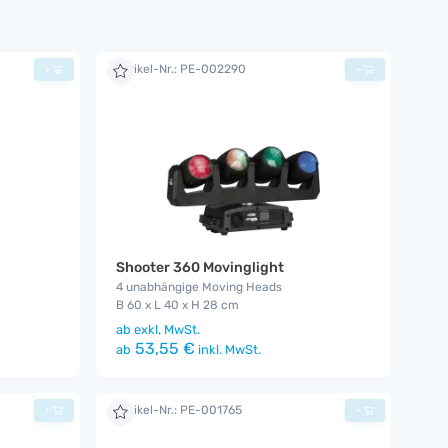
Artikel-Nr.: PE-002290
+
+
Shooter 360 Movinglight
4 unabhängige Moving Heads
B 60 x L 40 x H 28 cm
ab
exkl. MwSt.
53,55 €
ab
inkl. MwSt.
Artikel-Nr.: PE-001765
+
+