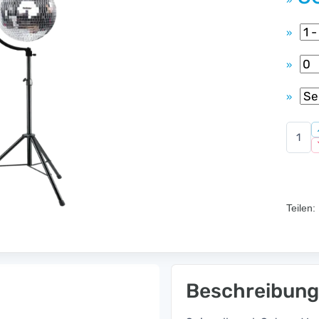
»
»
»
»
Teilen:
Beschreibung