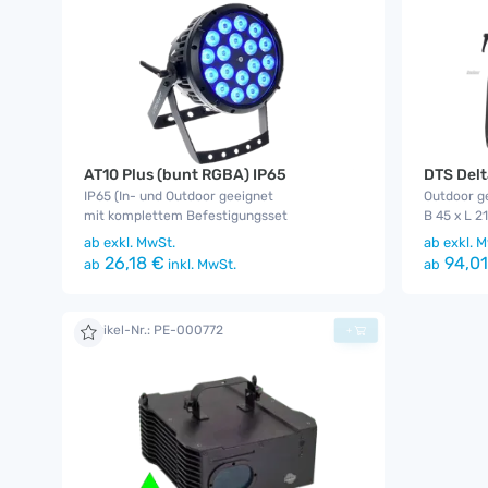
AT10 Plus (bunt RGBA) IP65
DTS Delt
IP65 (In- und Outdoor geeignet
Outdoor g
mit komplettem Befestigungsset
B 45 x L 2
ab
exkl. MwSt.
ab
exkl. M
26,18 €
94,01
ab
inkl. MwSt.
ab
Artikel-Nr.: PE-000772
+