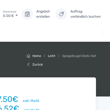
Angebot
Auftrag
Warenkorb
0.00
€
erstellen
verbindlich buchen
Home
Licht
Spiegelkugel Stativ Set
Zurück
7.50€
exkl. MwSt.
6.52€