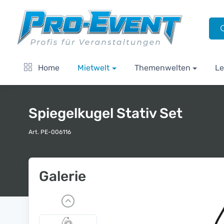
Home
Mietwelt
Themenwelten
Le
Spiegelkugel Stativ Set
Art. PE-006116
Galerie
P
r