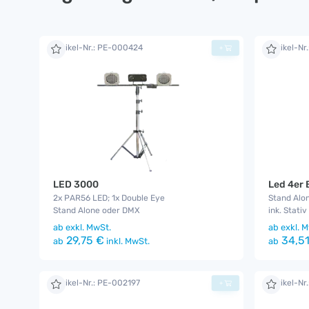
Artikel-Nr.: PE-000424
Artikel-Nr
+
LED 3000
Led 4er 
2x PAR56 LED; 1x Double Eye
Stand Alo
Stand Alone oder DMX
ink. Stati
ab
exkl. MwSt.
ab
exkl. M
29,75 €
34,51
ab
inkl. MwSt.
ab
Artikel-Nr.: PE-002197
Artikel-Nr
+