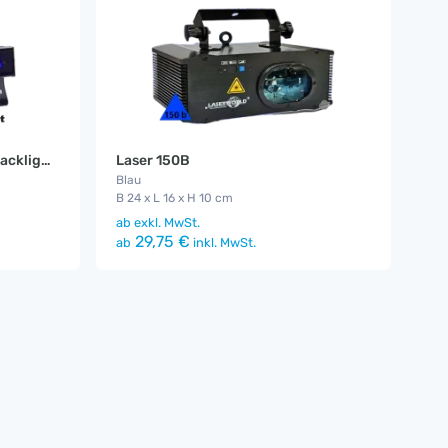
4er Set Schwarzlicht LED ( Blacklight - UV )
Laser 150B
Blau
B 24 x L 16 x H 10 cm
ab
exkl. MwSt.
29,75 €
ab
inkl. MwSt.