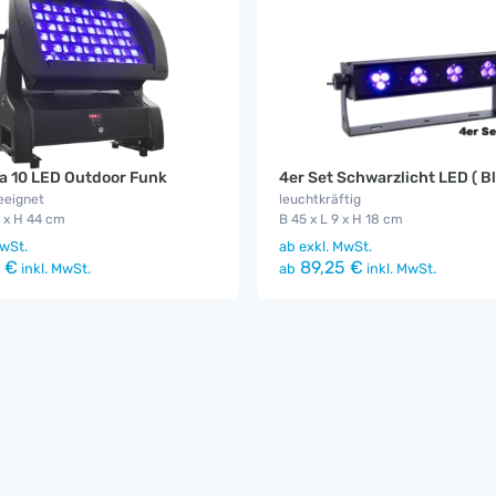
a 10 LED Outdoor Funk
eeignet
leuchtkräftig
1 x H 44 cm
B 45 x L 9 x H 18 cm
wSt.
ab
exkl. MwSt.
 €
89,25 €
inkl. MwSt.
ab
inkl. MwSt.