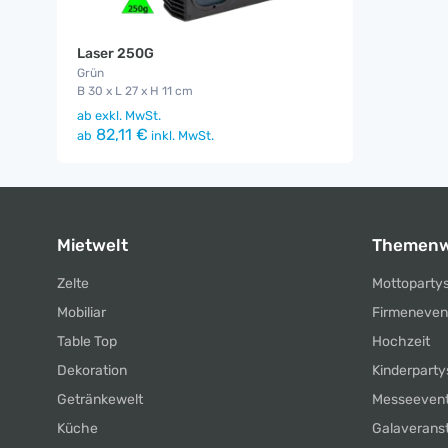
Laser 250G
Grün
B 30 x L 27 x H 11 cm
ab
exkl. MwSt.
82,11 €
ab
inkl. MwSt.
Mietwelt
Themenw
Zelte
Mottoparty
Mobiliar
Firmeneven
Table Top
Hochzeit
Dekoration
Kinderparty
Getränkewelt
Messeeven
Küche
Galaverans