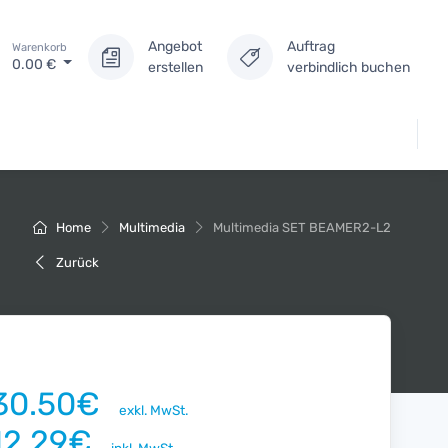
Angebot
Auftrag
Warenkorb
0.00
€
erstellen
verbindlich buchen
Home
Multimedia
Multimedia SET BEAMER2-L2
Zurück
30.50€
exkl. MwSt.
12.29€