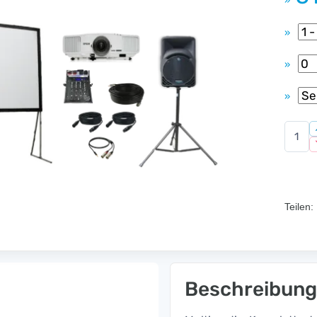
»
»
»
»
Teilen:
Beschreibung