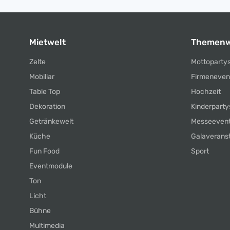
Mietwelt
Themenw
Zelte
Mottoparty
Mobiliar
Firmeneven
Table Top
Hochzeit
Dekoration
Kinderparty
Getränkewelt
Messeeven
Küche
Galaverans
Fun Food
Sport
Eventmodule
Ton
Licht
Bühne
Multimedia