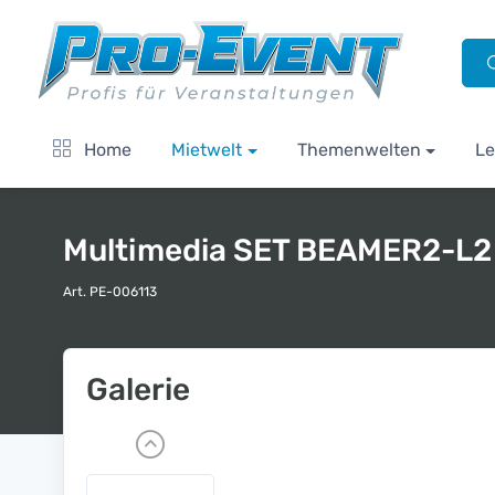
Home
Mietwelt
Themenwelten
Le
Multimedia SET BEAMER2-L2
Art. PE-006113
Galerie
P
r