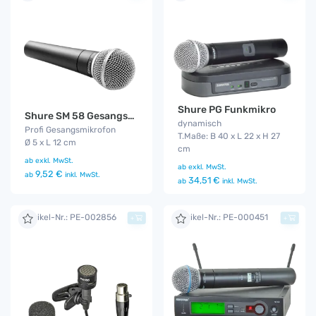
Shure PG Funkmikro
Shure SM 58 Gesangsmikrofon
dynamisch
Profi Gesangsmikrofon
T.Maße: B 40 x L 22 x H 27
Ø 5 x L 12 cm
cm
ab
exkl. MwSt.
ab
exkl. MwSt.
9,52 €
ab
inkl. MwSt.
34,51 €
ab
inkl. MwSt.
Artikel-Nr.: PE-002856
Artikel-Nr.: PE-000451
+
+