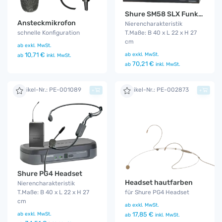
Shure SM58 SLX Funkmikro
Ansteckmikrofon
Nierencharakteristik
schnelle Konfiguration
T.Maße: B 40 x L 22 x H 27
cm
ab
exkl. MwSt.
10,71 €
ab
exkl. MwSt.
ab
inkl. MwSt.
70,21 €
ab
inkl. MwSt.
Artikel-Nr.: PE-001089
Artikel-Nr.: PE-002873
+
+
Shure PG4 Headset
Headset hautfarben
Nierencharakteristik
T.Maße: B 40 x L 22 x H 27
für Shure PG4 Headset
cm
ab
exkl. MwSt.
ab
exkl. MwSt.
17,85 €
ab
inkl. MwSt.