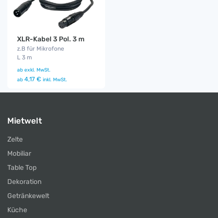
XLR-Kabel 3 Pol. 3 m
z.B für Mikrofone
L 3 m
ab
exkl. MwSt.
4,17 €
ab
inkl. MwSt.
Mietwelt
Zelte
Mobiliar
Table Top
Dekoration
Getränkewelt
Küche