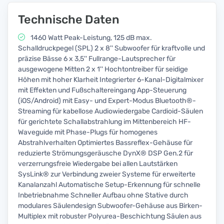
Technische Daten
1460 Watt Peak-Leistung, 125 dB max.
Schalldruckpegel (SPL) 2 x 8'' Subwoofer für kraftvolle und
präzise Bässe 6 x 3,5'' Fullrange-Lautsprecher für
ausgewogene Mitten 2 x 1'' Hochtontreiber für seidige
Höhen mit hoher Klarheit Integrierter 6-Kanal-Digitalmixer
mit Effekten und Fußschaltereingang App-Steuerung
(iOS/Android) mit Easy- und Expert-Modus Bluetooth®-
Streaming für kabellose Audiowiedergabe Cardioid-Säulen
für gerichtete Schallabstrahlung im Mittenbereich HF-
Waveguide mit Phase-Plugs für homogenes
Abstrahlverhalten Optimiertes Bassreflex-Gehäuse für
reduzierte Strömungsgeräusche DynX® DSP Gen.2 für
verzerrungsfreie Wiedergabe bei allen Lautstärken
SysLink® zur Verbindung zweier Systeme für erweiterte
Kanalanzahl Automatische Setup-Erkennung für schnelle
Inbetriebnahme Schneller Aufbau ohne Stative durch
modulares Säulendesign Subwoofer-Gehäuse aus Birken-
Multiplex mit robuster Polyurea-Beschichtung Säulen aus