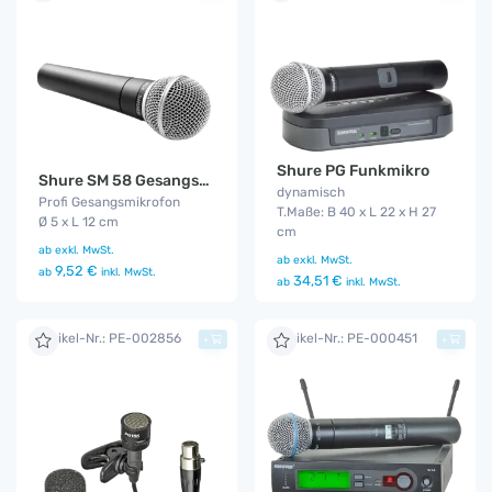
Shure PG Funkmikro
Shure SM 58 Gesangsmikrofon
dynamisch
Profi Gesangsmikrofon
T.Maße: B 40 x L 22 x H 27
Ø 5 x L 12 cm
cm
ab
exkl. MwSt.
ab
exkl. MwSt.
9,52 €
ab
inkl. MwSt.
34,51 €
ab
inkl. MwSt.
Artikel-Nr.: PE-002856
Artikel-Nr.: PE-000451
+
+