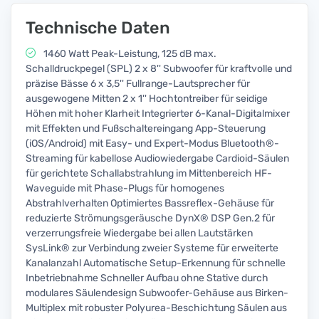
Technische Daten
1460 Watt Peak-Leistung, 125 dB max.
Schalldruckpegel (SPL) 2 x 8'' Subwoofer für kraftvolle und
präzise Bässe 6 x 3,5'' Fullrange-Lautsprecher für
ausgewogene Mitten 2 x 1'' Hochtontreiber für seidige
Höhen mit hoher Klarheit Integrierter 6-Kanal-Digitalmixer
mit Effekten und Fußschaltereingang App-Steuerung
(iOS/Android) mit Easy- und Expert-Modus Bluetooth®-
Streaming für kabellose Audiowiedergabe Cardioid-Säulen
für gerichtete Schallabstrahlung im Mittenbereich HF-
Waveguide mit Phase-Plugs für homogenes
Abstrahlverhalten Optimiertes Bassreflex-Gehäuse für
reduzierte Strömungsgeräusche DynX® DSP Gen.2 für
verzerrungsfreie Wiedergabe bei allen Lautstärken
SysLink® zur Verbindung zweier Systeme für erweiterte
Kanalanzahl Automatische Setup-Erkennung für schnelle
Inbetriebnahme Schneller Aufbau ohne Stative durch
modulares Säulendesign Subwoofer-Gehäuse aus Birken-
Multiplex mit robuster Polyurea-Beschichtung Säulen aus