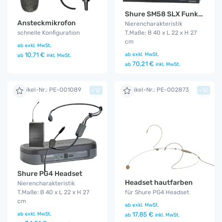
Shure SM58 SLX Funkmikro
Ansteckmikrofon
Nierencharakteristik
schnelle Konfiguration
T.Maße: B 40 x L 22 x H 27
cm
ab
exkl. MwSt.
10,71 €
ab
exkl. MwSt.
ab
inkl. MwSt.
70,21 €
ab
inkl. MwSt.
Artikel-Nr.: PE-001089
Artikel-Nr.: PE-002873
+
+
Shure PG4 Headset
Headset hautfarben
Nierencharakteristik
T.Maße: B 40 x L 22 x H 27
für Shure PG4 Headset
cm
ab
exkl. MwSt.
ab
exkl. MwSt.
17,85 €
ab
inkl. MwSt.