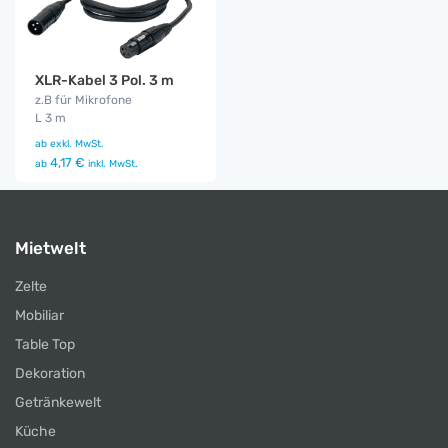
XLR-Kabel 3 Pol. 3 m
z.B für Mikrofone
L 3 m
ab
exkl. MwSt.
4,17 €
ab
inkl. MwSt.
Mietwelt
Zelte
Mobiliar
Table Top
Dekoration
Getränkewelt
Küche