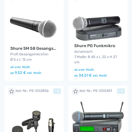
Shure PG Funkmikro
Shure SM 58 Gesangsmikrofon
dynamisch
Profi Gesangsmikrofon
T.Maße: B 40 x L 22 x H 27
Ø 5 x L 12 cm
cm
ab
exkl. MwSt.
ab
exkl. MwSt.
9,52 €
ab
inkl. MwSt.
34,51 €
ab
inkl. MwSt.
Artikel-Nr.: PE-002856
Artikel-Nr.: PE-000451
+
+