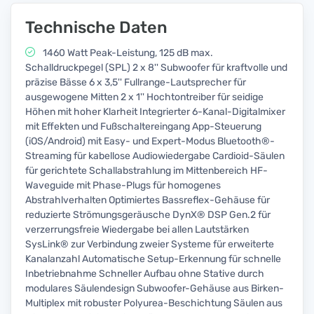
Technische Daten
1460 Watt Peak-Leistung, 125 dB max.
Schalldruckpegel (SPL) 2 x 8'' Subwoofer für kraftvolle und
präzise Bässe 6 x 3,5'' Fullrange-Lautsprecher für
ausgewogene Mitten 2 x 1'' Hochtontreiber für seidige
Höhen mit hoher Klarheit Integrierter 6-Kanal-Digitalmixer
mit Effekten und Fußschaltereingang App-Steuerung
(iOS/Android) mit Easy- und Expert-Modus Bluetooth®-
Streaming für kabellose Audiowiedergabe Cardioid-Säulen
für gerichtete Schallabstrahlung im Mittenbereich HF-
Waveguide mit Phase-Plugs für homogenes
Abstrahlverhalten Optimiertes Bassreflex-Gehäuse für
reduzierte Strömungsgeräusche DynX® DSP Gen.2 für
verzerrungsfreie Wiedergabe bei allen Lautstärken
SysLink® zur Verbindung zweier Systeme für erweiterte
Kanalanzahl Automatische Setup-Erkennung für schnelle
Inbetriebnahme Schneller Aufbau ohne Stative durch
modulares Säulendesign Subwoofer-Gehäuse aus Birken-
Multiplex mit robuster Polyurea-Beschichtung Säulen aus