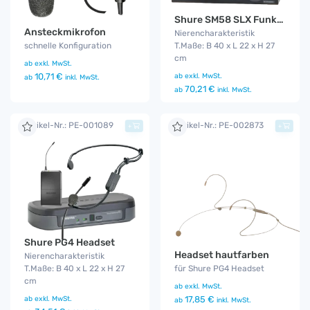
Shure SM58 SLX Funkmikro
Ansteckmikrofon
Nierencharakteristik
schnelle Konfiguration
T.Maße: B 40 x L 22 x H 27
cm
ab
exkl. MwSt.
10,71 €
ab
exkl. MwSt.
ab
inkl. MwSt.
70,21 €
ab
inkl. MwSt.
Artikel-Nr.: PE-001089
Artikel-Nr.: PE-002873
+
+
Shure PG4 Headset
Headset hautfarben
Nierencharakteristik
T.Maße: B 40 x L 22 x H 27
für Shure PG4 Headset
cm
ab
exkl. MwSt.
ab
exkl. MwSt.
17,85 €
ab
inkl. MwSt.