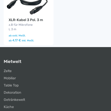
XLR-Kabel 3 Pol. 3 m
z.B für Mikrofone
L 3 m
ab
exkl. MwSt.
4,17 €
ab
inkl. MwSt.
Mietwelt
Zelte
Mobiliar
Table Top
Dekoration
Getränkewelt
Küche